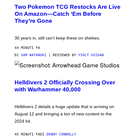
Two Pokemon TCG Restocks Are Live
On Amazon—Catch ‘Em Before
They’re Gone
30 years in, still can’t keep these on shelves.
44 MINUTI FA
DI
SAM WATANUKI
| REVIEWED BY
YSOLT USIGAN
S
C
R
Helldivers 2 Officially Crossing Over
E
with Warhammer 40,000
E
N
S
H
Helldivers 2 details a huge update that is arriving on
O
T
August 12 and bringing a ton of new content to the
:
2024 hit.
A
R
R
45 MINUTI FA
DI
DENNY CONNOLLY
O