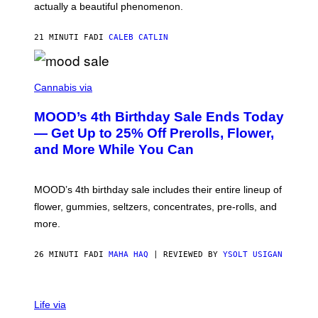
actually a beautiful phenomenon.
I
L
E
21 MINUTI FA
DI
CALEB CATLIN
)
C
O
Cannabis via
U
R
MOOD’s 4th Birthday Sale Ends Today
T
E
— Get Up to 25% Off Prerolls, Flower,
S
and More While You Can
Y
O
F
M
MOOD’s 4th birthday sale includes their entire lineup of
O
O
flower, gummies, seltzers, concentrates, pre-rolls, and
D
more.
26 MINUTI FA
DI
MAHA HAQ
| REVIEWED BY
YSOLT USIGAN
Life via