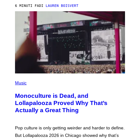
R
6 MINUTI FA
DI
LAUREN BOISVERT
O
U
S
S
E
L
Y
/
R
E
D
F
E
R
N
(
S
P
)
Music
H
O
Monoculture is Dead, and
T
O
Lollapalooza Proved Why That’s
V
Actually a Great Thing
I
A
T
-
Pop culture is only getting weirder and harder to define.
M
O
But Lollapalooza 2026 in Chicago showed why that’s
B