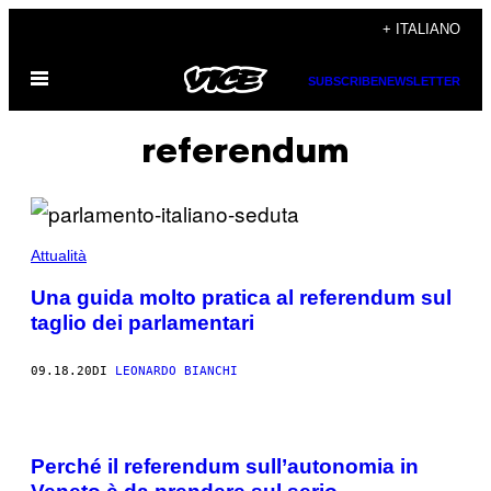
Vai
+ ITALIANO
al
Apri
contenuto
SUBSCRIBE
NEWSLETTER
il
menu
referendum
Attualità
Una guida molto pratica al referendum sul
taglio dei parlamentari
09.18.20
DI
LEONARDO BIANCHI
Perché il referendum sull’autonomia in