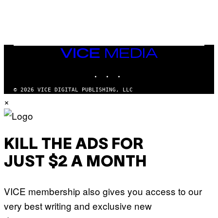
W
H
E
A
D
G
A
VICE
M
MEDIA
E
INSTAGRAM
TIKTOK
YOUTUBE
S
T
U
© 2026 VICE DIGITAL PUBLISHING, LLC
D
×
I
O
S
KILL THE ADS FOR
JUST $2 A MONTH
VICE membership also gives you access to our
very best writing and exclusive new