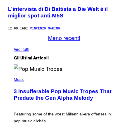
L’intervista di Di Battista a Die Welt è il
miglior spot anti-M5S
12.09.16
DI
VINCENZO MARINO
Meno recenti
Vedi tutti
Gli Ultimi Articoli
(
P
Music
H
O
3 Insufferable Pop Music Tropes That
T
O
Predate the Gen Alpha Melody
B
Y
M
A
Featuring some of the worst Millennial-era offenses in
R
pop music clichés.
C
B