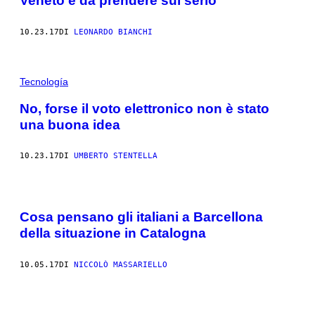
Veneto è da prendere sul serio
10.23.17
DI
LEONARDO BIANCHI
Tecnología
No, forse il voto elettronico non è stato
una buona idea
10.23.17
DI
UMBERTO STENTELLA
Cosa pensano gli italiani a Barcellona
della situazione in Catalogna
10.05.17
DI
NICCOLÒ MASSARIELLO