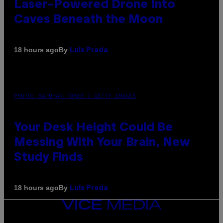
Laser-Powered Drone Into
Caves Beneath the Moon
By
18 hours ago
Luis Prada
PHOTO: BATUHAN TOKER / GETTY IMAGES
Your Desk Height Could Be
Messing With Your Brain, New
Study Finds
By
18 hours ago
Luis Prada
VICE
MEDIA
INSTAGRAM
TIKTOK
YOUTUBE