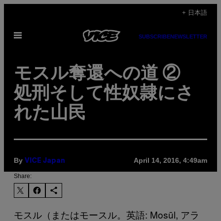
Skip
+ 日本語
to
Open
content
SUBSCRIBE
NEWSLETTER
Menu
モスル奪還への道 ②
処刑そして性奴隷にさ
れた山民
By
April 14, 2016, 4:49am
VICE Japan
Share:
モスル（またはモースル。英語: Mosūl, アラ