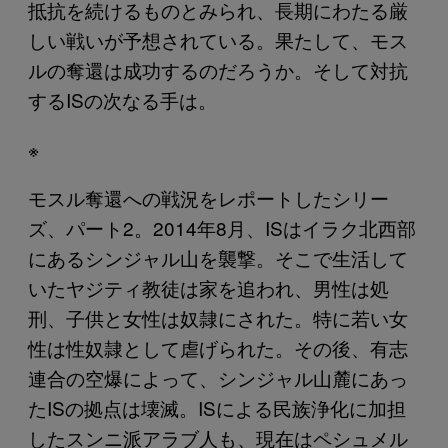
抵抗を続けるものとみられ、長期にわたる厳
しい戦いが予想されている。果たして、モス
ルの奪還は成功するのだろうか。そして対抗
するISの次なる手は。
※
モスル奪還への戦況をレポートしたシリー
ズ、パート2。2014年8月、ISはイラク北西部
にあるシンジャル山を襲撃。そこで生活して
いたヤジティ教徒は家を追われ、男性は処
刑、子供と女性は奴隷にされた。特に若い女
性は性奴隷として虐げられた。その後、有志
連合の空爆によって、シンジャル山麓にあっ
たISの拠点は壊滅。ISによる民族浄化に加担
したスンニ派アラブ人も、現在はペシュメル