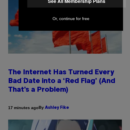
See All Membership Plans
Or, continue for free
The Internet Has Turned Every
Bad Date into a ‘Red Flag’ (And
That’s a Problem)
By
17 minutes ago
Ashley Fike