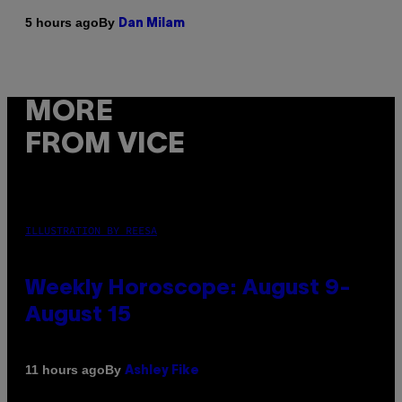
By
5 hours ago
Dan Milam
MORE
FROM VICE
ILLUSTRATION BY REESA
Weekly Horoscope: August 9-
August 15
By
11 hours ago
Ashley Fike