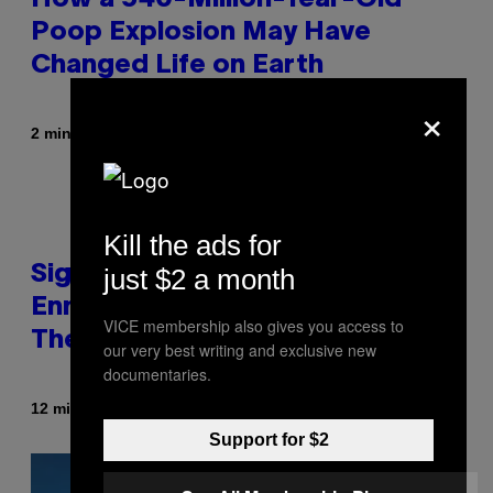
How a 540-Million-Year-Old
Poop Explosion May Have
Changed Life on Earth
×
By
2 minutes ago
Luis Prada
Kill the ads for
just $2 a month
Signs You’re Dealing With Family
Enmeshment, According to a
VICE membership also gives you access to
Therapist
our very best writing and exclusive new
documentaries.
By
12 minutes ago
Sammi Caramela
Support for $2