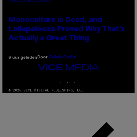
(PHOTO VIA T-MOBILE)
Monoculture is Dead, and
Lollapalooza Proved Why That’s
Actually a Great Thing
Door
6 uur geleden
Caleb Catlin
VICE
MEDIA
INSTAGRAM
TIKTOK
YOUTUBE
© 2026 VICE DIGITAL PUBLISHING, LLC