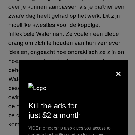
over je kunnen aanpassen als je partner een
zware dag heeft gehad op het werk. Dit zijn
moeilijke kwesties voor de koppige,
inflexibele Waterman. Ze voelen een diepe
drang om zich te houden aan hun verheven
idealen, ongeacht hoe onpraktisch ze zijn en
hoezeer ze misschien tegen de emotionele
×
behoeften van iemand anders in gaan.
Watermannen zullen je er in elke ruzie van
beschuldigen dat je ze tot compromissen
dwingt over iets waarvan zij geloven dat het
Kill the ads for
de heilige waarheid is. Op dit gebied kunnen
ze ook achterbaks en gemeen uit de hoek
just $2 a month
komen, vooral als ze boos zijn.
VICE membership also gives you access to
our very best writing and exclusive new