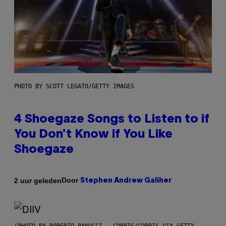
PHOTO BY SCOTT LEGATO/GETTY IMAGES
4 Shoegaze Songs to Listen to if
You Don’t Know if You Like
Shoegaze
Door
2 uur geleden
Stephen Andrew Galiher