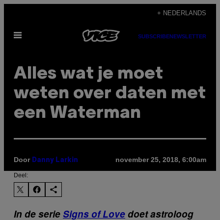
Ga
+ NEDERLANDS
naar
Open
de
SUBSCRIBE
NEWSLETTER
menu
inhoud
Alles wat je moet
weten over daten met
een Waterman
Door
november 25, 2018, 6:00am
Danny Larkin
Deel:
In de serie
Signs of Love
doet astroloog