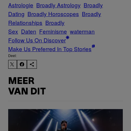
Astrologie
Broadly Astrology
Broadly
Dating
Broadly Horoscopes
Broadly
Relationships
Broadly
Sex
Daten
Feminisme
waterman
Follow Us On Discover
Make Us Preferred In Top Stories
Deel:
MEER
VAN DIT