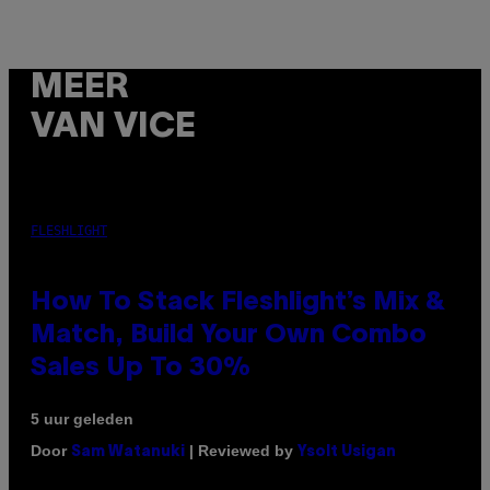
MEER
VAN VICE
FLESHLIGHT
How To Stack Fleshlight’s Mix &
Match, Build Your Own Combo
Sales Up To 30%
5 uur geleden
Door
| Reviewed by
Sam Watanuki
Ysolt Usigan