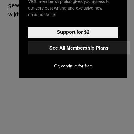
VICE membership also gives you access to
gewaxte en jonge vulva. Een ideaal dat
our very best writing and exclusive new
wijdverspreid is in mainstream pornografie.”
documentaries.
Support for $2
See All Membership Plans
Or, continue for free