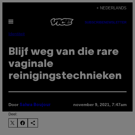
Ga
+ NEDERLANDS
naar
Open
de
SUBSCRIBE
NEWSLETTER
menu
inhoud
Identiteit
Blijf weg van die rare
vaginale
reinigingstechnieken
Door
november 9, 2021, 7:47am
Salwa Boujour
Deel: