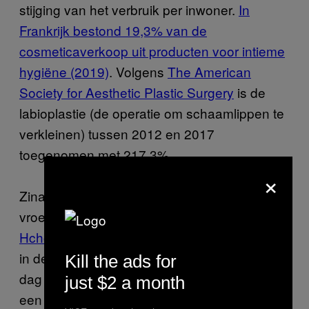
stijging van het verbruik per inwoner.
In
Frankrijk bestond 19,3% van de
cosmeticaverkoop uit producten voor intieme
hygiëne (2019)
. Volgens
The American
Society for Aesthetic Plastic Surgery
is de
labioplastie (de operatie om schaamlippen te
verkleinen) tussen 2012 en 2017
toegenomen met 217,3%.
×
Zina Hamzaoui, klinisch seksuologe,
vroedvrouw en auteur van het boek ‘
Hush,
Hchoum
a’, legt uit: “Schoonheidsnormen zijn
in de loop der tijd geëvolueerd. Vandaag de
Kill the ads for
dag baseren reclames hun ideaalbeeld op
just $2 a month
een perfect symmetrische, geparfumeerde,