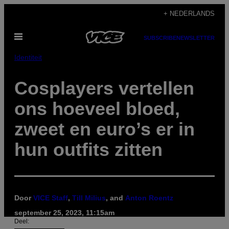
Ga
+ NEDERLANDS
naar
Open
de
SUBSCRIBE
NEWSLETTER
menu
inhoud
Identiteit
Cosplayers vertellen
ons hoeveel bloed,
zweet en euro’s er in
hun outfits zitten
Door
VICE Staff
,
Till Milius
, and
Anton Roentz
september 25, 2023, 11:15am
Deel: