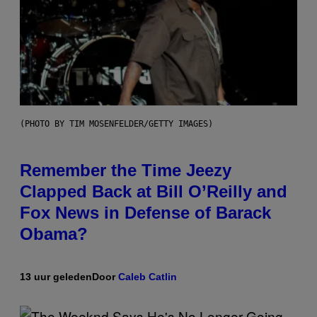
(PHOTO BY TIM MOSENFELDER/GETTY IMAGES)
Remember the Time Jeezy
Clapped Back at Bill O’Reilly and
Fox News in Defense of Barack
Obama?
13 uur geleden
Door
Caleb Catlin