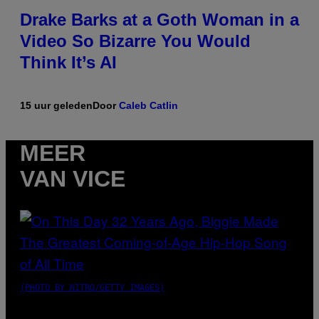
Drake Barks at a Goth Woman in a
Video So Bizarre You Would
Think It’s AI
15 uur geleden
Door
Caleb Catlin
MEER
VAN VICE
(PHOTO BY NITRO/GETTY IMAGES)