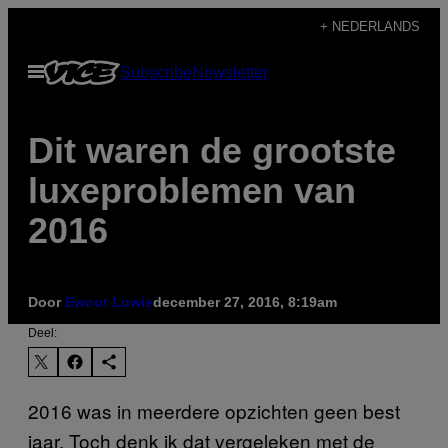
Ga
+ NEDERLANDS
naar
Open
Subscribe
Newsletter
de
menu
inhoud
Dit waren de grootste
luxeproblemen van
2016
Door
Ewout Lowie
december 27, 2016, 8:19am
Deel:
2016 was in meerdere opzichten geen best
jaar. Toch denk ik dat vergeleken met de