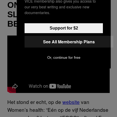
VICE membership also gives you access to
ONDER ONS TALLOZE
our very best writing and exclusive new
SLACHTOFFERS
documentaries.
BESTAAN VAN FOGO
Support for $2
See All Membership Plans
Or, continue for free
Het stond er echt, op de
website
van
Women’s health: “Eén op de vijf Nederlandse