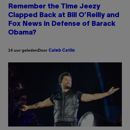
Remember the Time Jeezy
Clapped Back at Bill O’Reilly and
Fox News in Defense of Barack
Obama?
Door
14 uur geleden
Caleb Catlin