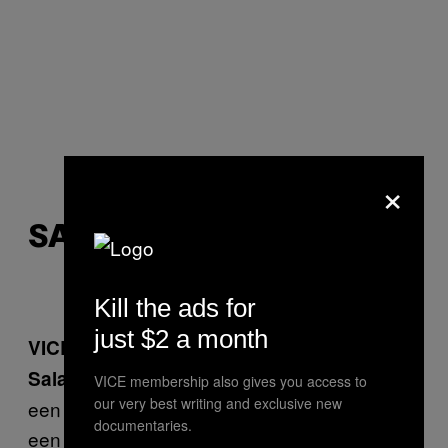
×
SALAHEDDINE (16)
Kill the ads for
just $2 a month
VICE: Wat vind je van de nieuwe regel?
: Op zich vind ik het niet erg om
Salaheddine
VICE membership also gives you access to
our very best writing and exclusive new
een helm te dragen, maar ik bezorg eten voor
documentaries.
een Chinees restaurant, dus het is wel irritant