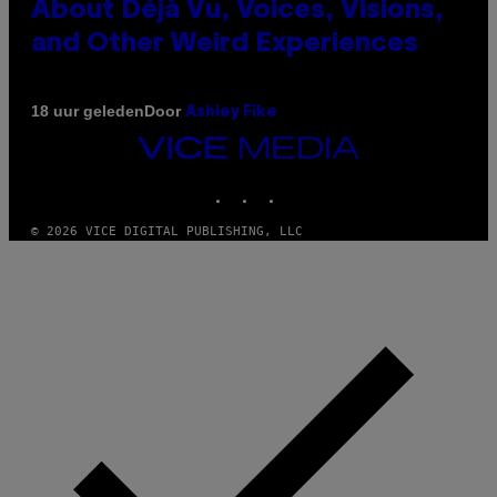
About Déjà Vu, Voices, Visions,
and Other Weird Experiences
Door
18 uur geleden
Ashley Fike
VICE
MEDIA
INSTAGRAM
TIKTOK
YOUTUBE
© 2026 VICE DIGITAL PUBLISHING, LLC