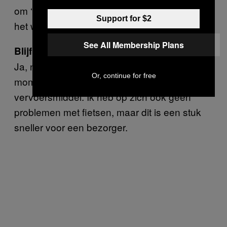
om ‘m de hele tijd op en af te zetten tijdens
Support for $2
het werk.
See All Membership Plans
Blijf je je scooter gebruiken?
Ja, natuurlijk. Ik ben zestien, dus op dit
Or, continue for free
moment is de scooter het enige
vervoersmiddel. Ik heb op zich ook geen
problemen met fietsen, maar dit is een stuk
sneller voor een bezorger.