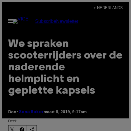
Ga
+ NEDERLANDS
naar
Open
Subscribe
Newsletter
de
menu
inhoud
We spraken
scooterrijders over de
naderende
helmplicht en
geplette kapsels
Door
maart 8, 2019, 9:17am
Sona Boker
Deel: