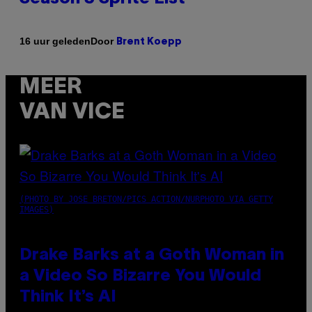
Door
16 uur geleden
Brent Koepp
MEER
VAN VICE
(PHOTO BY JOSE BRETON/PICS ACTION/NURPHOTO VIA GETTY
IMAGES)
Drake Barks at a Goth Woman in
a Video So Bizarre You Would
Think It’s AI