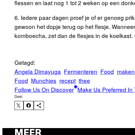
flessen en laat nog 1 tot 2 weken op een donk
6. Iedere paar dagen proef je of er genoeg prik 
gewoon het dopje terug op het flesje. Wanneer 
komboecha, zet dan de flesjes in de koelkast.
Getagd:
Angela Dimayuga
Fermenteren
Food
maken
Food
Munchies
recept
thee
Follow Us On Discover
Make Us Preferred In 
Deel:
MEER