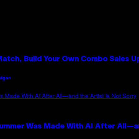
 Match, Build Your Own Combo Sales 
sigan
Summer Was Made With AI After All—an