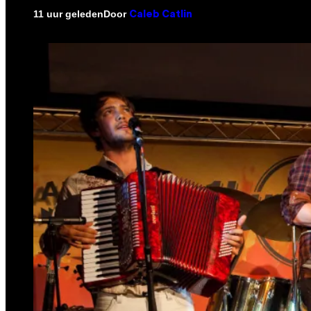
Door
11 uur geleden
Caleb Catlin