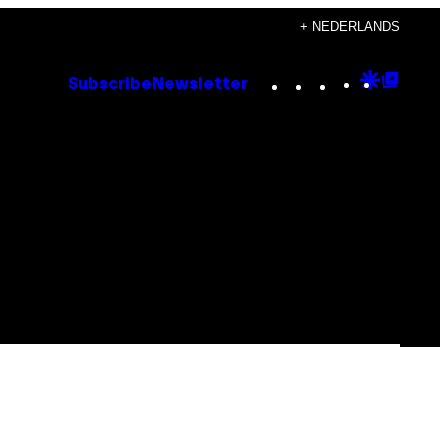
+ NEDERLANDS
Instagram
TikTok
YouTube
Google
Goog
Subscribe
Newsletter
Discove
Top
Posts