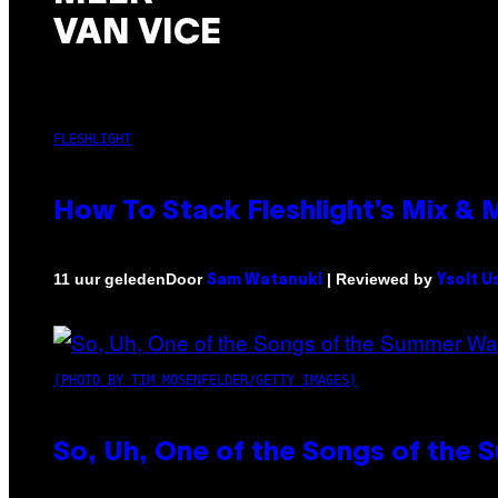
VAN VICE
FLESHLIGHT
How To Stack Fleshlight’s Mix &
Door
| Reviewed by
11 uur geleden
Sam Watanuki
Ysolt U
(PHOTO BY TIM MOSENFELDER/GETTY IMAGES)
So, Uh, One of the Songs of the 