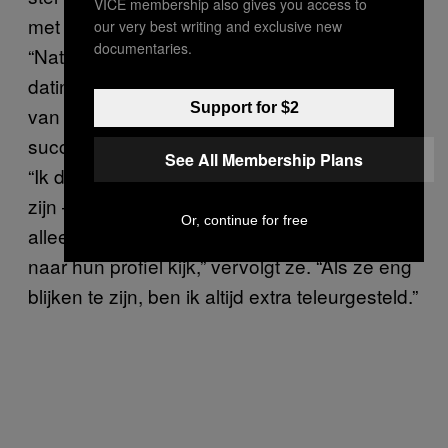
VICE membership also gives you access to
met drie of vier exemplaren,” zegt ze.
our very best writing and exclusive new
documentaries.
“Natuurlijk, als de eerste foto op een
datingapp een kat bevat, is het meteen een ja
Support for $2
van mij.” Op de vraag of deze tactiek
succesvol is geweest, zegt ze lachend nee.
See All Membership Plans
“Ik denk eigenlijk dat ze me aan het catfishen
zijn – sorry voor de woordspeling – omdat ik
Or, continue for free
alleen die pluizige kat zie en niet zo goed
naar hun profiel kijk,” vervolgt ze. “Als ze eng
blijken te zijn, ben ik altijd extra teleurgesteld.”