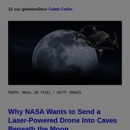
12 uur geleden
Door
Caleb Catlin
PHOTO: NASA; DR PIXEL / GETTY IMAGES
Why NASA Wants to Send a
Laser-Powered Drone Into Caves
Beneath the Moon