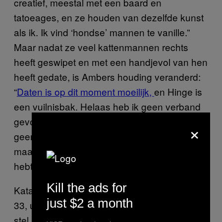
creatief, meestal met een baard en
tatoeages, en ze houden van dezelfde kunst
als ik. Ik vind ‘hondse’ mannen te vanille.”
Maar nadat ze veel kattenmannen rechts
heeft geswipet en met een handjevol van hen
heeft gedate, is Ambers houding veranderd:
“
Daten is op dit moment moeilijk,
en Hinge is
een vuilnisbak. Helaas heb ik geen verband
gevonden tussen het hebben van een kat en
×
geen klootzak zijn. Ze ghosten je nog steeds,
maar maken het extra pijnlijk omdat je zin
hebt gekregen om hun kat te ontmoeten.”
Kill the ads for
Katachtigen maken ook veel los bij Maeva,
just $2 a month
33, uit Dublin. “Ik hou zoveel van katten en
stel me mijn toekomstige partner en mij voor