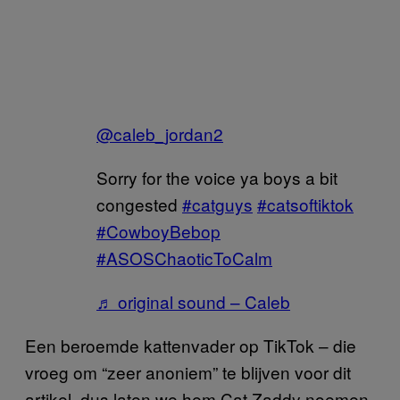
@caleb_jordan2
Sorry for the voice ya boys a bit
congested
#catguys
#catsoftiktok
#CowboyBebop
#ASOSChaoticToCalm
♬ original sound – Caleb
Een beroemde kattenvader op TikTok – die
vroeg om “zeer anoniem” te blijven voor dit
artikel, dus laten we hem Cat Zaddy noemen