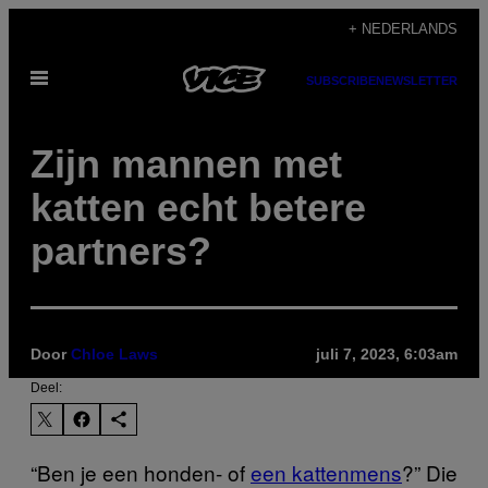
Ga
+ NEDERLANDS
naar
Open
de
SUBSCRIBE
NEWSLETTER
menu
inhoud
Zijn mannen met
katten echt betere
partners?
Door
Chloe Laws
juli 7, 2023, 6:03am
Deel:
“Ben je een honden- of
een kattenmens
?” Die