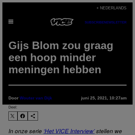
Ga
+ NEDERLANDS
naar
Open
de
SUBSCRIBE
NEWSLETTER
menu
inhoud
Gijs Blom zou graag
een hoop minder
meningen hebben
Door
Wouter van Dijk
juni 25, 2021, 10:27am
Deel:
In onze serie
‘Het VICE Interview’
stellen we