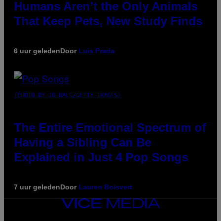
Humans Aren’t the Only Animals
That Keep Pets, New Study Finds
6 uur geleden
Door
Luis Prada
(PHOTO BY JO HALE/GETTY IMAGES)
The Entire Emotional Spectrum of
Having a Sibling Can Be
Explained in Just 4 Pop Songs
7 uur geleden
Door
Lauren Boisvert
VICE
MEDIA
INSTAGRAM
TIKTOK
YOUTUBE