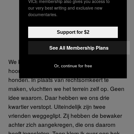
VICE membership also gives you access to
our very best writing and exclusive new
documentaries.
Support for $2
See All Membership Plans
We kropen door het hek heen en meteen
Or, continue for free
hoorden we geschreeuw en blaffende
honden. In plaats van rechtsomkeert te
maken, vluchtten we het terrein zelf op. Geen
idee waarom. Daar hebben we ons drie
kwartier verstopt. Uiteindelijk zijn twee
vrienden weggeglipt. Zij hebben de bewaker
achter zich aangekregen, die ons daarom
heeft ingesloten. Toen klom ik over een hek,