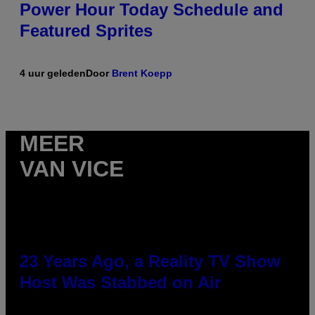
Power Hour Today Schedule and
Featured Sprites
4 uur geleden
Door
Brent Koepp
MEER
VAN VICE
23 Years Ago, a Reality TV Show
Host Was Stabbed on Air