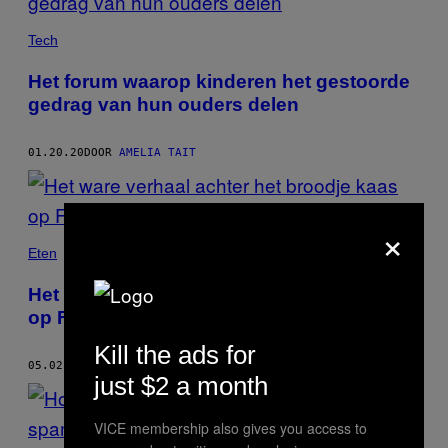
Tech
Het forum waarop kinderen het gestoorde
gedrag van hun ouders delen
01.20.20
DOOR
AMELIA TAIT
×
Eten
Het ware verhaal achter het broodje kaas
op Fyre Festival
Kill the ads for
05.02.19
DOOR
AMELIA TAIT
just $2 a month
VICE membership also gives you access to