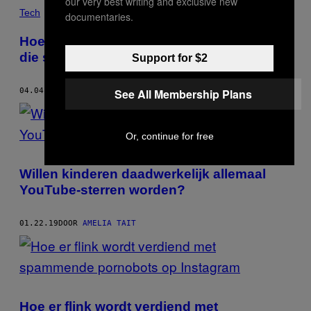
our very best writing and exclusive new
Tech
documentaries.
Hoe mensen geld binnenscheppen met
die spammende pornobots op Instagram
Support for $2
See All Membership Plans
04.04.19
DOOR
AMELIA TAIT
Or, continue for free
Willen kinderen daadwerkelijk allemaal
YouTube-sterren worden?
01.22.19
DOOR
AMELIA TAIT
Hoe er flink wordt verdiend met