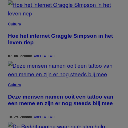
POSTS
BY
THIS
Cultura
AUTHOR
Hoe het internet Graggle Simpson in het
leven riep
07.08.22
DOOR
AMELIA TAIT
Cultura
Deze mensen namen ooit een tattoo van
een meme en zijn er nog steeds blij mee
10.29.20
DOOR
AMELIA TAIT