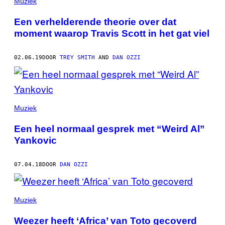
THIS
Muziek
AUTHOR
Een verhelderende theorie over dat
moment waarop Travis Scott in het gat viel
02.06.19
DOOR
TREY SMITH
AND
DAN OZZI
Muziek
Een heel normaal gesprek met “Weird Al”
Yankovic
07.04.18
DOOR
DAN OZZI
Muziek
Weezer heeft ‘Africa’ van Toto gecoverd