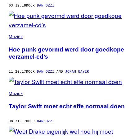
03.12.18
DOOR
DAN OZZI
Muziek
Hoe punk gevormd werd door goedkope
verzamel-cd’s
11.20.17
DOOR
DAN OZZI
AND
JONAH BAYER
Muziek
Taylor Swift moet echt effe normaal doen
08.31.17
DOOR
DAN OZZI