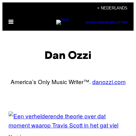
Ga
+ NEDERLANDS
naar
Open
de
SUBSCRIBE
NEWSLETTER
menu
inhoud
Dan Ozzi
America’s Only Music Writer™.
danozzi.com
POSTS
BY