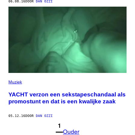
06.08.16
DOOR
DAN OZZI
Muziek
YACHT verzon een sekstapeschandaal als
promostunt en dat is een kwalijke zaak
05.12.16
DOOR
DAN OZZI
1
Ouder