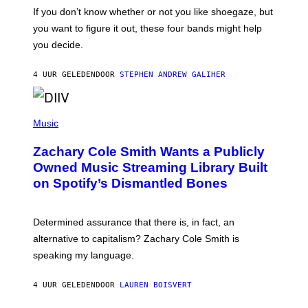
O
If you don’t know whether or not you like shoegaze, but
T
you want to figure it out, these four bands might help
T
L
you decide.
E
G
A
4 UUR GELEDEN
DOOR
STEPHEN ANDREW GALIHER
T
O
/
(
G
P
Music
E
H
T
O
T
Zachary Cole Smith Wants a Publicly
T
Y
O
I
Owned Music Streaming Library Built
B
M
on Spotify’s Dismantled Bones
Y
A
R
G
O
E
B
S
Determined assurance that there is, in fact, an
E
R
alternative to capitalism? Zachary Cole Smith is
T
speaking my language.
O
P
A
4 UUR GELEDEN
DOOR
LAUREN BOISVERT
N
U
C