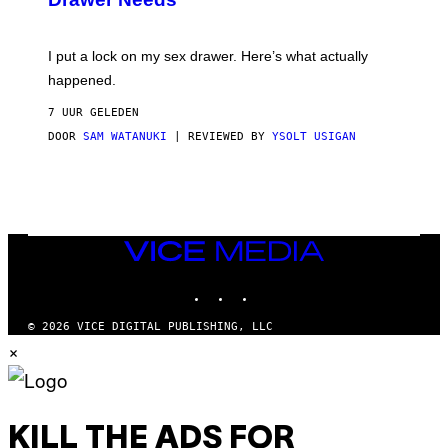
U
K
I
I put a lock on my sex drawer. Here’s what actually
F
O
happened.
R
V
7 UUR GELEDEN
I
C
DOOR
SAM WATANUKI
| REVIEWED BY
YSOLT USIGAN
E
VICE
MEDIA
INSTAGRAM
TIKTOK
YOUTUBE
© 2026 VICE DIGITAL PUBLISHING, LLC
×
KILL THE ADS FOR