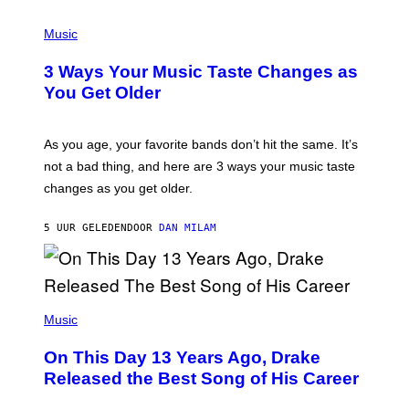
C
P
I
H
Music
–
O
C
T
O
3 Ways Your Music Taste Changes as
O
R
I
You Get Older
B
L
I
L
S
U
/
S
As you age, your favorite bands don’t hit the same. It’s
C
T
O
not a bad thing, and here are 3 ways your music taste
R
R
A
changes as you get older.
B
T
I
I
S
O
5 UUR GELEDEN
DOOR
DAN MILAM
V
N
I
B
A
Y
G
I
E
A
T
(
N
T
P
Music
W
Y
H
A
I
O
L
On This Day 13 Years Ago, Drake
M
T
D
A
O
I
Released the Best Song of His Career
G
B
E
E
Y
/