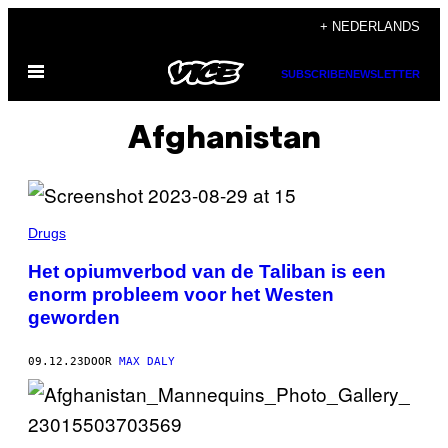
Ga
+ NEDERLANDS
naar
Open
de
SUBSCRIBE
NEWSLETTER
menu
inhoud
Afghanistan
Drugs
Het opiumverbod van de Taliban is een
enorm probleem voor het Westen
geworden
09.12.23
DOOR
MAX DALY