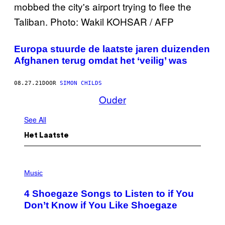
Europa stuurde de laatste jaren duizenden
Afghanen terug omdat het ‘veilig’ was
08.27.21
DOOR
SIMON CHILDS
Ouder
See All
Het Laatste
P
H
Music
O
T
4 Shoegaze Songs to Listen to if You
O
B
Don’t Know if You Like Shoegaze
Y
S
C