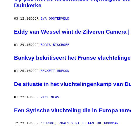
Duinkerke
03.12.16
DOOR
EVA OOSTERVELD
Eddy van Wessel wint de Zilveren Camera |
01.29.16
DOOR
BORIS BISCHOFF
Banksy bekritiseert het Franse vluchteling
01.26.16
DOOR
BECKETT MUFSON
De situatie in het vluchtelingenkamp van Du
01.22.16
DOOR
VICE NEWS
Een Syrische vluchteling die in Europa tere
12.23.15
DOOR
‘KURDO’, ZOALS VERTELD AAN JOE GOODMAN