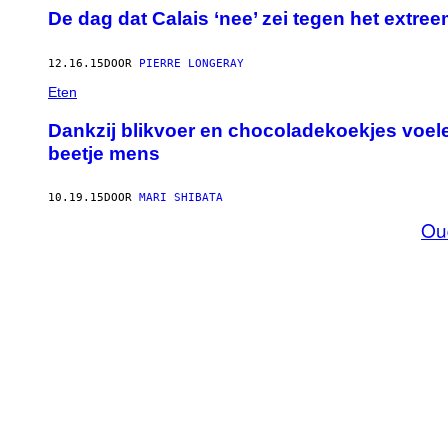
De dag dat Calais ‘nee’ zei tegen het extre
12.16.15
DOOR
PIERRE LONGERAY
Eten
Dankzij blikvoer en chocoladekoekjes voele
beetje mens
10.19.15
DOOR
MARI SHIBATA
Ou