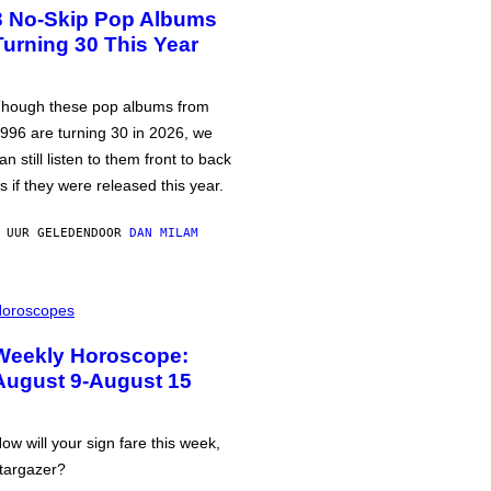
3 No-Skip Pop Albums
Turning 30 This Year
hough these pop albums from
996 are turning 30 in 2026, we
an still listen to them front to back
s if they were released this year.
 UUR GELEDEN
DOOR
DAN MILAM
oroscopes
Weekly Horoscope:
August 9-August 15
ow will your sign fare this week,
targazer?