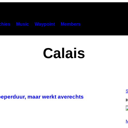
hies
Music
Waypoint
Members
Calais
S
peperduur, maar werkt averechts
H
P
H
M
O