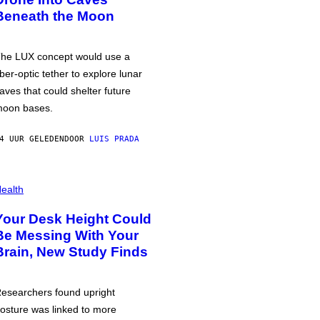
Beneath the Moon
he LUX concept would use a
iber-optic tether to explore lunar
aves that could shelter future
oon bases.
4 UUR GELEDEN
DOOR
LUIS PRADA
ealth
Your Desk Height Could
Be Messing With Your
Brain, New Study Finds
esearchers found upright
osture was linked to more