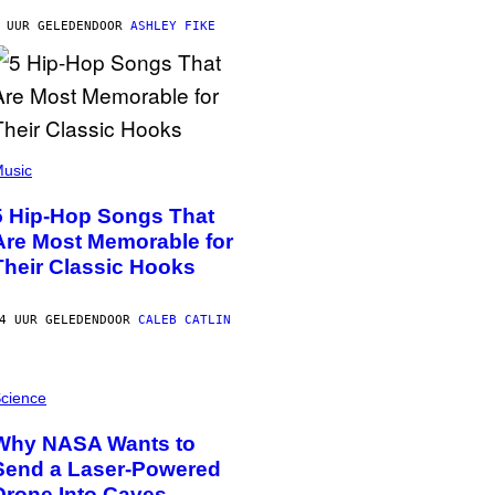
 UUR GELEDEN
DOOR
ASHLEY FIKE
usic
5 Hip-Hop Songs That
Are Most Memorable for
Their Classic Hooks
4 UUR GELEDEN
DOOR
CALEB CATLIN
cience
Why NASA Wants to
Send a Laser-Powered
Drone Into Caves