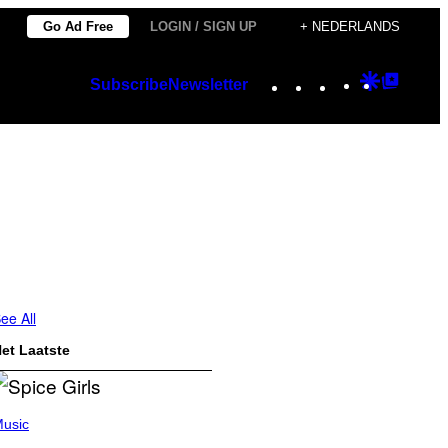
Go Ad Free
LOGIN / SIGN UP
+ NEDERLANDS
Instagram
TikTok
YouTube
Google
Googl
Subscribe
Newsletter
Discover
Top
Posts
ee All
et Laatste
usic