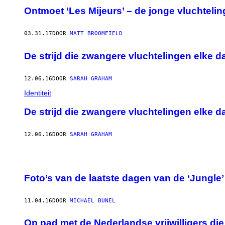
Ontmoet ‘Les Mijeurs’ – de jonge vluchtelin
03.31.17
DOOR
MATT BROOMFIELD
De strijd die zwangere vluchtelingen elke 
12.06.16
DOOR
SARAH GRAHAM
Identiteit
De strijd die zwangere vluchtelingen elke 
12.06.16
DOOR
SARAH GRAHAM
Foto’s van de laatste dagen van de ‘Jungle’ 
11.04.16
DOOR
MICHAEL BUNEL
Op pad met de Nederlandse vrijwilligers die