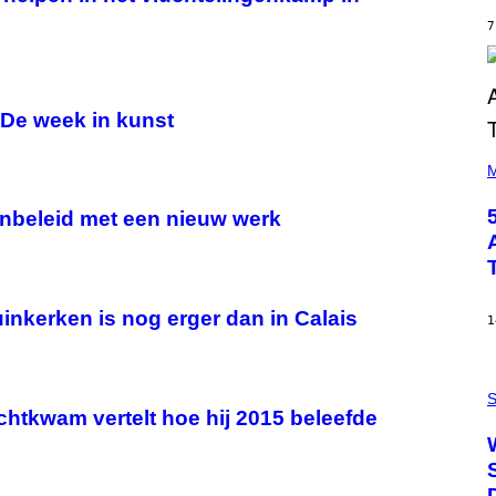
Y
7
R
E
E
S
A
 De week in kunst
(
P
M
H
O
enbeleid met een nieuw werk
T
O
B
Y
S
T
inkerken is nog erger dan in Calais
E
1
V
E
G
P
R
H
S
A
O
chtkwam vertelt hoe hij 2015 beleefde
N
T
I
O
T
:
Z
N
/