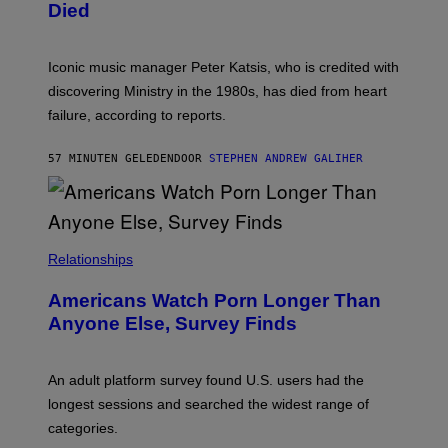
I
D
Died
M
I
I
R
T
E
R
C
Iconic music manager Peter Katsis, who is credited with
I
T
discovering Ministry in the 1980s, has died from heart
O
S
failure, according to reports.
K
A
M
57 MINUTEN GELEDEN
DOOR
STEPHEN ANDREW GALIHER
B
O
U
R
I
S
/
Relationships
W
I
Americans Watch Porn Longer Than
R
E
Anyone Else, Survey Finds
I
M
A
G
An adult platform survey found U.S. users had the
E
longest sessions and searched the widest range of
categories.