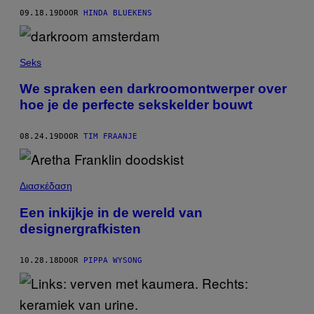
09.18.19
DOOR
HINDA BLUEKENS
Seks
We spraken een darkroomontwerper over
hoe je de perfecte sekskelder bouwt
08.24.19
DOOR
TIM FRAANJE
Διασκέδαση
Een inkijkje in de wereld van
designergrafkisten
10.28.18
DOOR
PIPPA WYSONG