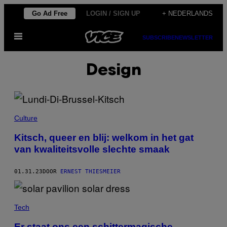
Ga
Go Ad Free
LOGIN / SIGN UP
+ NEDERLANDS
naar
Open
de
SUBSCRIBE
NEWSLETTER
menu
inhoud
Design
Culture
Kitsch, queer en blij: welkom in het gat
van kwaliteitsvolle slechte smaak
01.31.23
DOOR
ERNEST THIESMEIER
Tech
Er staat ons een schittermagische