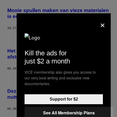
Mooie spullen maken van vieze materialen
is een trend
×
10.17.18
DOOR
TIM FRAANJE
Het levenslustige design van de Fontys-
Kill the ads for
afstudeerders in Tilburg
just $2 a month
06.29.18
DOOR
YORAN CUSTERS
VICE membership also gives you access to
our very best writing and exclusive new
documentaries.
Deze Rietveld-student brengt de meest
nutteloze superkrachten tot leven
Support for $2
05.30.18
DOOR
ROSA BOLAND
See All Membership Plans