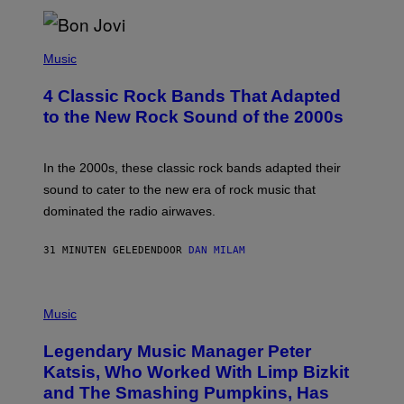
R
G
A
P
M
H
Music
E
O
S
T
4 Classic Rock Bands That Adapted
O
B
to the New Rock Sound of the 2000s
Y
F
R
A
In the 2000s, these classic rock bands adapted their
N
sound to cater to the new era of rock music that
K
M
dominated the radio airwaves.
I
C
E
31 MINUTEN GELEDEN
DOOR
DAN MILAM
L
O
T
P
T
H
Music
A
O
/
T
I
Legendary Music Manager Peter
O
M
B
A
Katsis, Who Worked With Limp Bizkit
Y
G
and The Smashing Pumpkins, Has
D
E