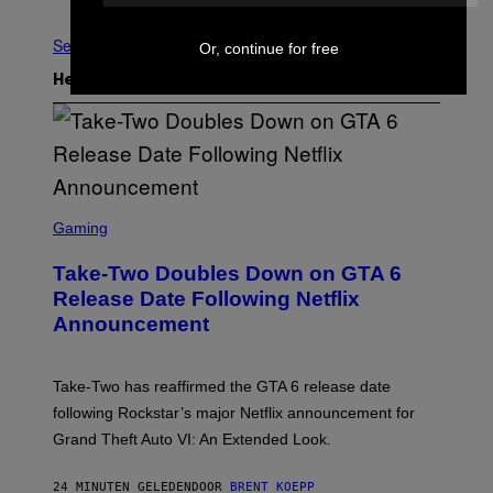
Ouder
See All
Or, continue for free
Het Laatste
S
C
Gaming
R
E
Take-Two Doubles Down on GTA 6
E
N
Release Date Following Netflix
S
Announcement
H
O
T
:
Take-Two has reaffirmed the GTA 6 release date
R
O
following Rockstar’s major Netflix announcement for
C
Grand Theft Auto VI: An Extended Look.
K
S
T
24 MINUTEN GELEDEN
DOOR
BRENT KOEPP
A