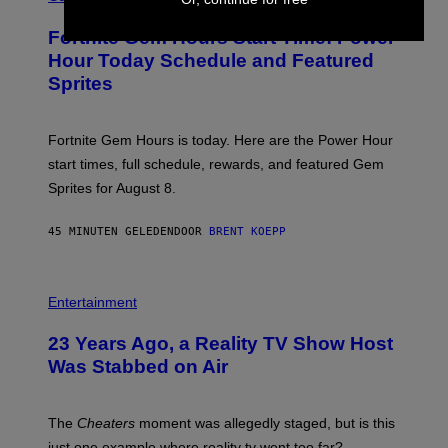
R
M
E
A
Fortnite Gem Hours Start Time: Power
E
G
N
Hour Today Schedule and Featured
E
S
S
Sprites
H
O
T
:
Fortnite Gem Hours is today. Here are the Power Hour
E
P
start times, full schedule, rewards, and featured Gem
I
Sprites for August 8.
C
G
A
45 MINUTEN GELEDEN
DOOR
BRENT KOEPP
M
E
S
Entertainment
23 Years Ago, a Reality TV Show Host
Was Stabbed on Air
The
Cheaters
moment was allegedly staged, but is this
just one example where reality tv went too far?