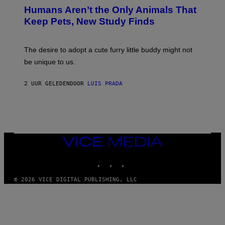
T
I
Humans Aren’t the Only Animals That
O
A
:
/
Keep Pets, New Study Finds
I
P
J
I
D
C
E
O
The desire to adopt a cute furry little buddy might not
M
T
be unique to us.
A
/
/
G
G
A
2 UUR GELEDEN
DOOR
LUIS PRADA
E
M
T
M
T
A
Y
-
I
R
M
A
A
P
G
H
VICE
E
O
MEDIA
S
V
INSTAGRAM
TIKTOK
YOUTUBE
I
A
G
© 2026 VICE DIGITAL PUBLISHING, LLC
E
T
T
Y
I
M