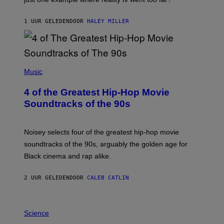
1 UUR GELEDEN
DOOR
HALEY MILLER
(
P
Music
H
O
4 of the Greatest Hip-Hop Movie
T
O
Soundtracks of the 90s
B
Y
P
O
Noisey selects four of the greatest hip-hop movie
O
soundtracks of the 90s, arguably the golden age for
L
A
Black cinema and rap alike.
R
N
A
2 UUR GELEDEN
DOOR
CALEB CATLIN
L
/
G
P
A
H
Science
R
O
C