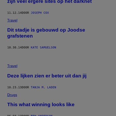
zijn veel ergere sites op het darknet
11.12.14
DOOR
JOSEPH COX
Travel
Dit stadje is gebouwd op Joodse
grafstenen
10.30.14
DOOR
KATE SAMUELSON
Travel
Deze lijken zien er beter uit dan jij
10.23.13
DOOR
TANJA M. LADEN
Drugs
This what winning looks like