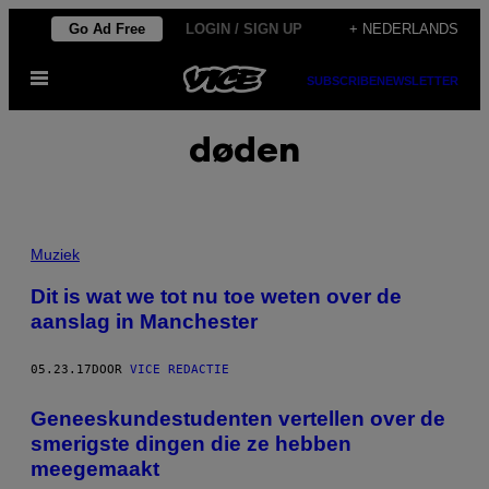
Ga
Go Ad Free
LOGIN / SIGN UP
+ NEDERLANDS
naar
Open
de
SUBSCRIBE
NEWSLETTER
menu
inhoud
døden
Muziek
Dit is wat we tot nu toe weten over de
aanslag in Manchester
05.23.17
DOOR
VICE REDACTIE
Geneeskundestudenten vertellen over de
smerigste dingen die ze hebben
meegemaakt