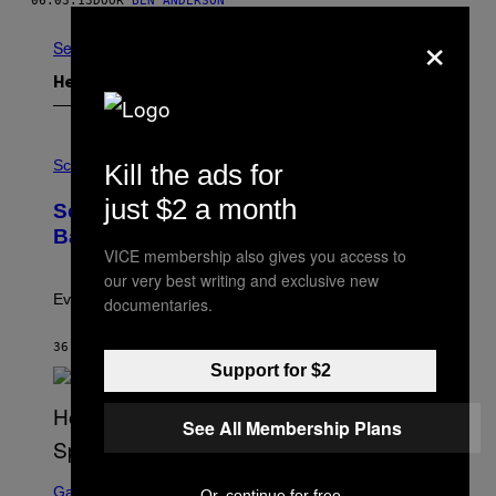
06.03.13
DOOR
BEN ANDERSON
×
See All
Het Laatste
P
H
Science
Kill the ads for
O
T
just $2 a month
Scientists Just Traced the Human Eye
O
:
Back to a Tiny One-Eyed Creature
C
VICE membership also gives you access to
S
our very best writing and exclusive new
A
I
Evolution is strange.
documentaries.
M
A
G
36 SECONDEN GELEDEN
DOOR
LUIS PRADA
E
Support for $2
S
/
G
See All Membership Plans
E
T
T
S
Y
C
Gaming
Or, continue for free
I