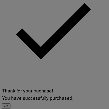
A
G
E
S
)
Thank for your puchase!
You have successfully purchased.
OK