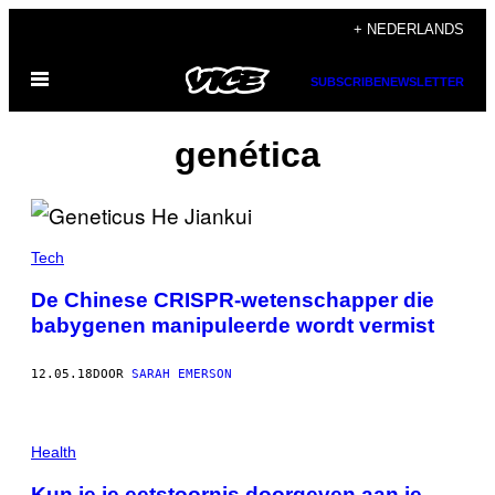
Ga
+ NEDERLANDS
naar
Open
de
SUBSCRIBE
NEWSLETTER
menu
inhoud
genética
Tech
De Chinese CRISPR-wetenschapper die
babygenen manipuleerde wordt vermist
12.05.18
DOOR
SARAH EMERSON
Health
Kun je je eetstoornis doorgeven aan je