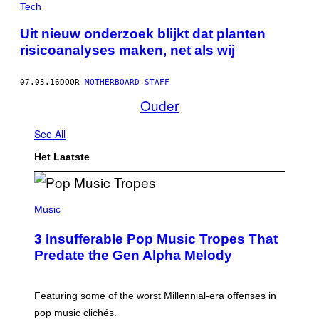
Tech
Uit nieuw onderzoek blijkt dat planten
risicoanalyses maken, net als wij
07.05.16
DOOR
MOTHERBOARD STAFF
Ouder
See All
Het Laatste
(
P
Music
H
O
3 Insufferable Pop Music Tropes That
T
O
Predate the Gen Alpha Melody
B
Y
M
A
Featuring some of the worst Millennial-era offenses in
R
pop music clichés.
C