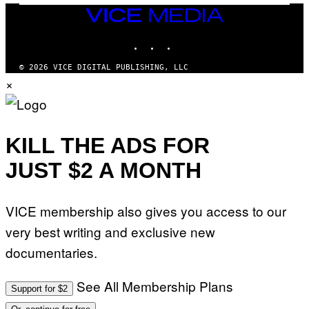
A
VICE
M
MEDIA
E
INSTAGRAM
TIKTOK
YOUTUBE
S
T
U
© 2026 VICE DIGITAL PUBLISHING, LLC
D
×
I
O
S
KILL THE ADS FOR
JUST $2 A MONTH
VICE membership also gives you access to our
very best writing and exclusive new
documentaries.
See All Membership Plans
Support for $2