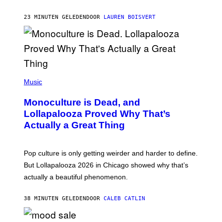
B
R
23 MINUTEN GELEDEN
DOOR
LAUREN BOISVERT
O
U
S
S
E
L
Y
/
(
R
P
Music
E
H
D
O
Monoculture is Dead, and
F
T
E
O
Lollapalooza Proved Why That’s
R
V
N
Actually a Great Thing
I
S
A
)
T
-
Pop culture is only getting weirder and harder to define.
M
O
But Lollapalooza 2026 in Chicago showed why that’s
B
actually a beautiful phenomenon.
I
L
E
38 MINUTEN GELEDEN
DOOR
CALEB CATLIN
)