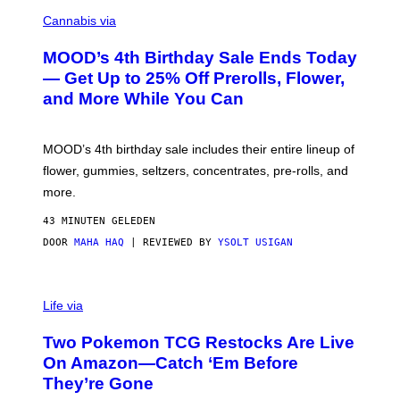
C
O
Cannabis via
U
R
MOOD’s 4th Birthday Sale Ends Today
T
E
— Get Up to 25% Off Prerolls, Flower,
S
and More While You Can
Y
O
F
M
MOOD’s 4th birthday sale includes their entire lineup of
O
O
flower, gummies, seltzers, concentrates, pre-rolls, and
D
more.
43 MINUTEN GELEDEN
DOOR
MAHA HAQ
| REVIEWED BY
YSOLT USIGAN
Life via
Two Pokemon TCG Restocks Are Live
On Amazon—Catch ‘Em Before
They’re Gone