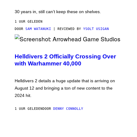
30 years in, still can’t keep these on shelves.
1 UUR GELEDEN
DOOR
SAM WATANUKI
| REVIEWED BY
YSOLT USIGAN
S
C
R
Helldivers 2 Officially Crossing Over
E
with Warhammer 40,000
E
N
S
H
Helldivers 2 details a huge update that is arriving on
O
T
August 12 and bringing a ton of new content to the
:
2024 hit.
A
R
R
1 UUR GELEDEN
DOOR
DENNY CONNOLLY
O
W
H
E
A
D
G