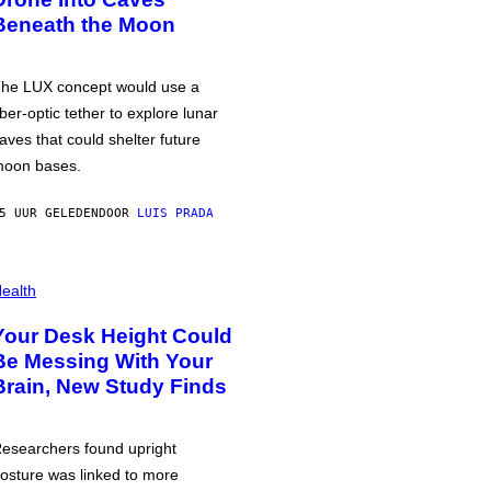
Beneath the Moon
he LUX concept would use a
iber-optic tether to explore lunar
aves that could shelter future
oon bases.
5 UUR GELEDEN
DOOR
LUIS PRADA
ealth
Your Desk Height Could
Be Messing With Your
Brain, New Study Finds
esearchers found upright
osture was linked to more