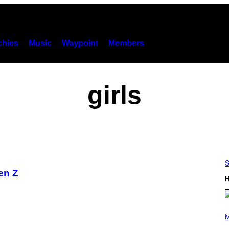
hies
Music
Waypoint
Members
girls
S
en Z
H
P
H
M
O