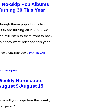
3 No-Skip Pop Albums
Turning 30 This Year
hough these pop albums from
996 are turning 30 in 2026, we
an still listen to them front to back
s if they were released this year.
 UUR GELEDEN
DOOR
DAN MILAM
oroscopes
Weekly Horoscope:
August 9-August 15
ow will your sign fare this week,
targazer?