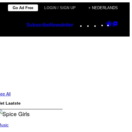
Go Ad Free
LOGIN / SIGN UP
+ NEDERLANDS
Instagram
TikTok
YouTube
Google
Googl
Subscribe
Newsletter
Discover
Top
Posts
ee All
et Laatste
usic