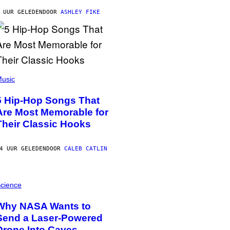
 UUR GELEDEN
DOOR
ASHLEY FIKE
usic
5 Hip-Hop Songs That
Are Most Memorable for
Their Classic Hooks
4 UUR GELEDEN
DOOR
CALEB CATLIN
cience
Why NASA Wants to
Send a Laser-Powered
Drone Into Caves