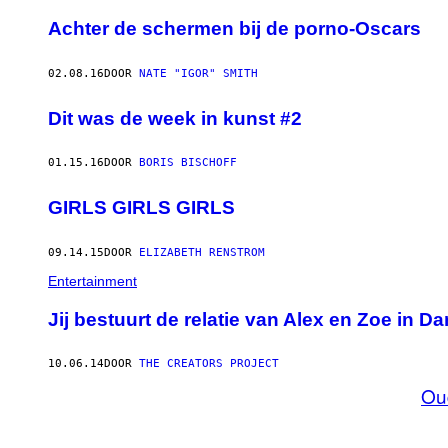
Achter de schermen bij de porno-Oscars
02.08.16
DOOR
NATE "IGOR" SMITH
Dit was de week in kunst #2
01.15.16
DOOR
BORIS BISCHOFF
GIRLS GIRLS GIRLS
09.14.15
DOOR
ELIZABETH RENSTROM
Entertainment
Jij bestuurt de relatie van Alex en Zoe in Da
10.06.14
DOOR
THE CREATORS PROJECT
Ou