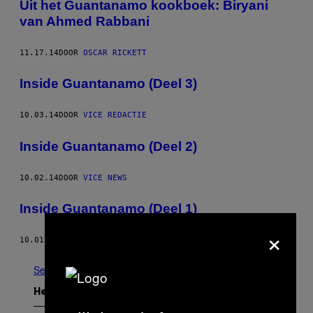
Uit het Guantanamo kookboek: Biryani
van Ahmed Rabbani
11.17.14
DOOR
OSCAR RICKETT
Inside Guantanamo (Deel 3)
10.03.14
DOOR
VICE REDACTIE
Inside Guantanamo (Deel 2)
10.02.14
DOOR
VICE NEWS
Inside Guantanamo (Deel 1)
×
10.01.14
DOOR
VICE STAFF
See All
Het Laatste