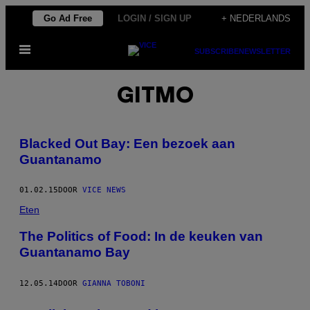
Ga
Go Ad Free
LOGIN / SIGN UP
+ NEDERLANDS
naar
Open
de
SUBSCRIBE
NEWSLETTER
menu
inhoud
GITMO
Blacked Out Bay: Een bezoek aan
Guantanamo
01.02.15
DOOR
VICE NEWS
Eten
The Politics of Food: In de keuken van
Guantanamo Bay
12.05.14
DOOR
GIANNA TOBONI