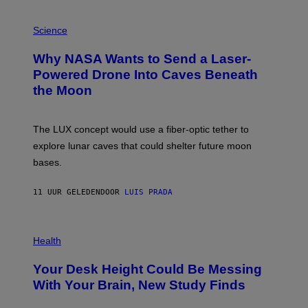
V
E
P
G
H
Science
R
O
A
T
Why NASA Wants to Send a Laser-
N
O
I
:
Powered Drone Into Caves Beneath
T
N
the Moon
Z
A
/
S
W
A
I
;
The LUX concept would use a fiber-optic tether to
R
D
E
R
explore lunar caves that could shelter future moon
I
P
M
bases.
I
A
X
G
E
E
11 UUR GELEDEN
DOOR
LUIS PRADA
L
)
/
G
E
P
T
H
Health
T
O
Y
T
I
Your Desk Height Could Be Messing
O
M
:
With Your Brain, New Study Finds
A
B
G
A
E