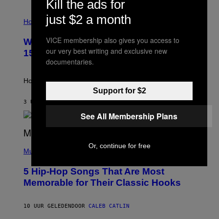
Kill the ads for
I
just $2 a month
L
Horoscopes
L
U
VICE membership also gives you access to
Weekly Horoscope: August 9-August
S
our very best writing and exclusive new
T
15
R
documentaries.
A
T
I
How will your sign fare this week, stargazer?
O
Support for $2
N
B
3 UUR GELEDEN
DOOR
ASHLEY FIKE
Y
See All Membership Plans
R
E
E
S
(
Or, continue for free
A
P
Music
H
O
5 Hip-Hop Songs That Are Most
T
O
Memorable for Their Classic Hooks
B
Y
S
10 UUR GELEDEN
DOOR
CALEB CATLIN
T
E