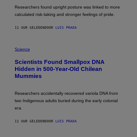
T
S
U
Researchers found upright posture was linked to more
H
calculated risk-taking and stronger feelings of pride.
A
N
T
11 UUR GELEDEN
DOOR
LUIS PRADA
O
K
E
R
A
/
M
Science
G
U
E
C
Scientists Found Smallpox DNA
T
H
T
,
Hidden in 500-Year-Old Chilean
Y
M
I
Mummies
U
M
C
A
H
G
O
Researchers accidentally recovered variola DNA from
E
L
S
D
two Indigenous adults buried during the early colonial
E
era.
R
C
H
11 UUR GELEDEN
DOOR
LUIS PRADA
I
L
E
A