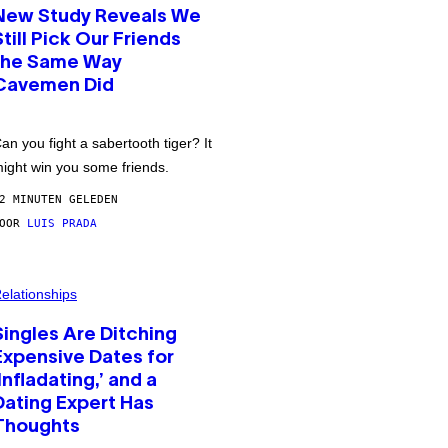
New Study Reveals We
Still Pick Our Friends
the Same Way
Cavemen Did
an you fight a sabertooth tiger? It
ight win you some friends.
2 MINUTEN GELEDEN
DOOR
LUIS PRADA
elationships
Singles Are Ditching
Expensive Dates for
‘Infladating,’ and a
Dating Expert Has
Thoughts