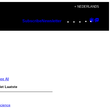
+ NEDERLANDS
Instagram
TikTok
YouTube
Google
Googl
Subscribe
Newsletter
Discover
Top
Posts
ee All
et Laatste
cience