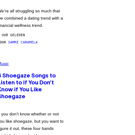
e’re all struggling so much that
e combined a dating trend with a
inancial wellness trend.
 UUR GELEDEN
DOOR
SAMMI CARAMELA
usic
4 Shoegaze Songs to
Listen to if You Don’t
Know if You Like
Shoegaze
f you don’t know whether or not
ou like shoegaze, but you want to
igure it out, these four bands