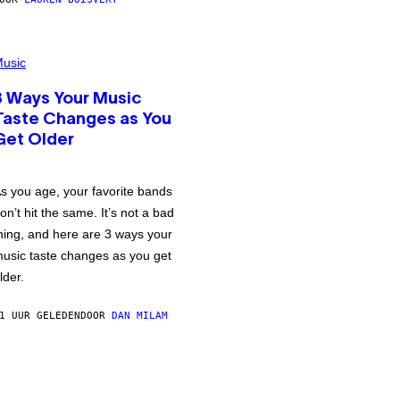
usic
3 Ways Your Music
Taste Changes as You
Get Older
s you age, your favorite bands
on’t hit the same. It’s not a bad
hing, and here are 3 ways your
usic taste changes as you get
lder.
1 UUR GELEDEN
DOOR
DAN MILAM