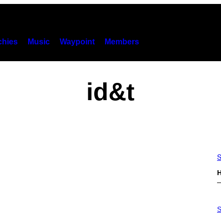
hies
Music
Waypoint
Members
id&t
S
H
P
H
S
O