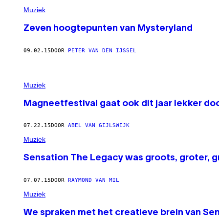
Muziek
Zeven hoogtepunten van Mysteryland
09.02.15
DOOR
PETER VAN DEN IJSSEL
Muziek
Magneetfestival gaat ook dit jaar lekker do
07.22.15
DOOR
ABEL VAN GIJLSWIJK
Muziek
Sensation The Legacy was groots, groter, g
07.07.15
DOOR
RAYMOND VAN MIL
Muziek
We spraken met het creatieve brein van Se