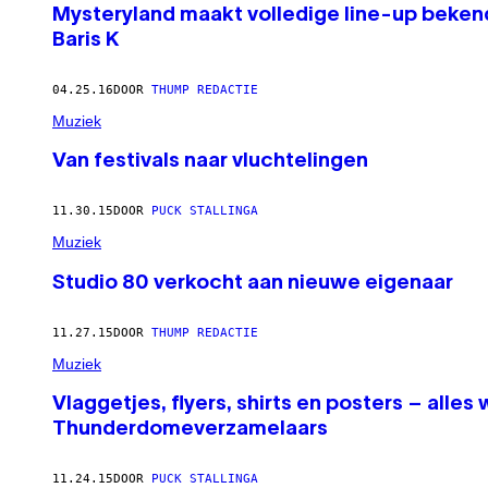
Mysteryland maakt volledige line-up bekend
Baris K
04.25.16
DOOR
THUMP REDACTIE
Muziek
Van festivals naar vluchtelingen
11.30.15
DOOR
PUCK STALLINGA
Muziek
Studio 80 verkocht aan nieuwe eigenaar
11.27.15
DOOR
THUMP REDACTIE
Muziek
Vlaggetjes, flyers, shirts en posters – alle
Thunderdomeverzamelaars
11.24.15
DOOR
PUCK STALLINGA