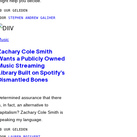
ight help you decide.
0 UUR GELEDEN
DOOR
STEPHEN ANDREW GALIHER
usic
Zachary Cole Smith
Wants a Publicly Owned
Music Streaming
Library Built on Spotify’s
Dismantled Bones
etermined assurance that there
s, in fact, an alternative to
apitalism? Zachary Cole Smith is
peaking my language.
0 UUR GELEDEN
DOOR
LAUREN BOISVERT