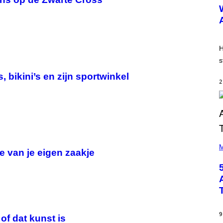
U
S
T
R
A
T
I
H
O
s
N
B
bikini’s en zijn sportwinkel
Y
2
R
E
E
S
A
(
P
M
e van je eigen zaakje
H
O
T
O
B
Y
S
T
E
9
of dat kunst is
V