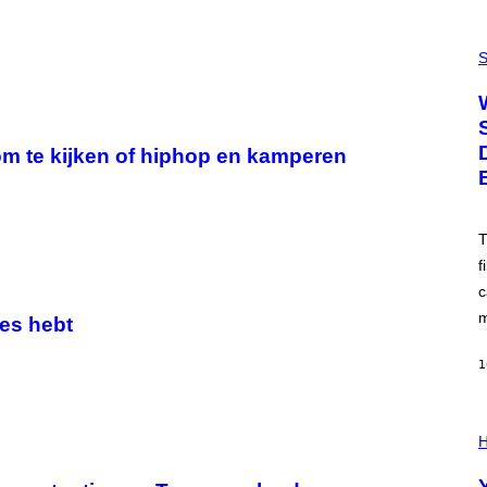
E
G
P
R
H
S
A
O
N
T
I
O
T
:
Z
N
/
 te kijken of hiphop en kamperen
A
W
S
I
A
R
;
E
D
I
R
T
M
P
A
f
I
G
X
E
c
E
)
L
m
ees hebt
/
G
E
1
T
T
Y
P
I
H
H
M
O
A
T
G