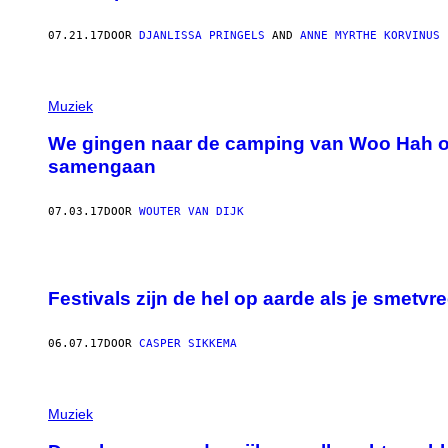
07.21.17
DOOR
DJANLISSA PRINGELS
AND
ANNE MYRTHE KORVINUS
Muziek
We gingen naar de camping van Woo Hah om
samengaan
07.03.17
DOOR
WOUTER VAN DIJK
Festivals zijn de hel op aarde als je smetvr
06.07.17
DOOR
CASPER SIKKEMA
Muziek