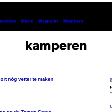
unchies
Music
Waypoint
Members
kamperen
ort nóg vetter te maken
S
I
L
H
L
ns op de Zwarte Cross