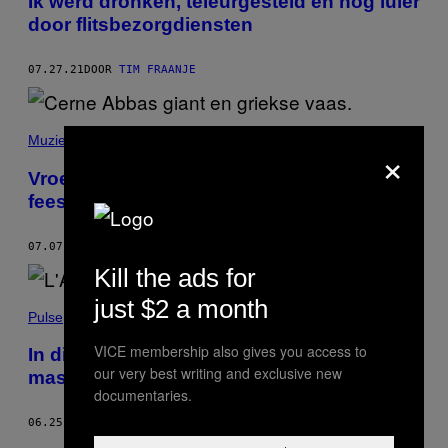
Ik werd dronken, teleurgesteld en nog luier
door flitsbezorgdiensten
07.27.21
DOOR
TIM FRAANJE
Muziek
×
Vroeger wisten ze pas echt wat een ruig
feest was
07.07.21
DOOR
TIM FRAANJE
Kill the ads for
just $2 a month
Pulse
VICE membership also gives you access to
In dit oude McDonald’s-filiaal worden nu
our very best writing and exclusive new
massaal voedselpakketten uitgedeeld
documentaries.
06.25.21
DOOR
FRANK L'OPEZ