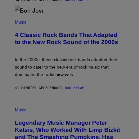
34 MINUTEN GELEDEN
DOOR
BRENT KOEPP
A
R
G
A
P
M
H
Music
E
O
S
T
4 Classic Rock Bands That Adapted
O
B
to the New Rock Sound of the 2000s
Y
F
R
A
In the 2000s, these classic rock bands adapted their
N
sound to cater to the new era of rock music that
K
M
dominated the radio airwaves.
I
C
E
41 MINUTEN GELEDEN
DOOR
DAN MILAM
L
O
T
P
T
H
Music
A
O
/
T
I
Legendary Music Manager Peter
O
M
B
A
Katsis, Who Worked With Limp Bizkit
Y
G
and The Smashing Pumpkins, Has
D
E