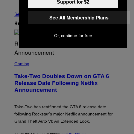
Ouder
Support for $2
See All
See All Membership Plans
Het Laatste
Or, continue for free
S
C
Gaming
R
E
Take-Two Doubles Down on GTA 6
E
N
Release Date Following Netflix
S
Announcement
H
O
T
:
Take-Two has reaffirmed the GTA 6 release date
R
O
following Rockstar’s major Netflix announcement for
C
Grand Theft Auto VI: An Extended Look.
K
S
T