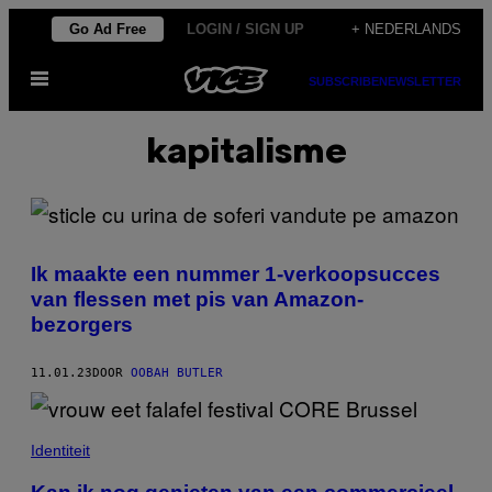
Ga
Go Ad Free
LOGIN / SIGN UP
+ NEDERLANDS
naar
Open
de
SUBSCRIBE
NEWSLETTER
menu
inhoud
kapitalisme
Ik maakte een nummer 1-verkoopsucces
van flessen met pis van Amazon-
bezorgers
11.01.23
DOOR
OOBAH BUTLER
Identiteit