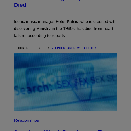
I
D
Died
M
I
I
R
T
E
R
C
Iconic music manager Peter Katsis, who is credited with
I
T
discovering Ministry in the 1980s, has died from heart
O
S
failure, according to reports.
K
A
M
1 UUR GELEDEN
DOOR
STEPHEN ANDREW GALIHER
B
O
U
R
I
S
/
W
I
R
E
I
M
A
G
E
Relationships