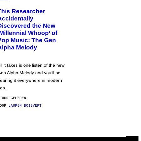
This Researcher
Accidentally
Discovered the New
‘Millennial Whoop’ of
Pop Music: The Gen
Alpha Melody
ll it takes is one listen of the new
en Alpha Melody and you’ll be
earing it everywhere in modern
op.
 UUR GELEDEN
DOOR
LAUREN BOISVERT