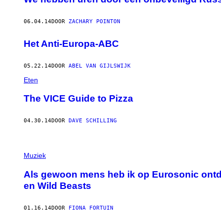
06.04.14
DOOR
ZACHARY POINTON
Het Anti-Europa-ABC
05.22.14
DOOR
ABEL VAN GIJLSWIJK
Eten
The VICE Guide to Pizza
04.30.14
DOOR
DAVE SCHILLING
Muziek
Als gewoon mens heb ik op Eurosonic ontde
en Wild Beasts
01.16.14
DOOR
FIONA FORTUIN