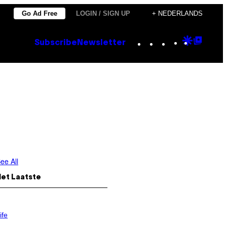
Go Ad Free
LOGIN / SIGN UP
+ NEDERLANDS
Instagram
TikTok
YouTube
Google
Goog
Subscribe
Newsletter
Discove
Top
Posts
ee All
Het Laatste
ife