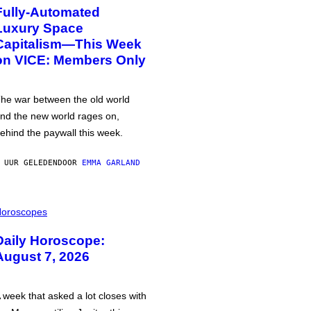
Fully-Automated
Luxury Space
Capitalism—This Week
on VICE: Members Only
he war between the old world
nd the new world rages on,
ehind the paywall this week.
 UUR GELEDEN
DOOR
EMMA GARLAND
oroscopes
Daily Horoscope:
August 7, 2026
 week that asked a lot closes with