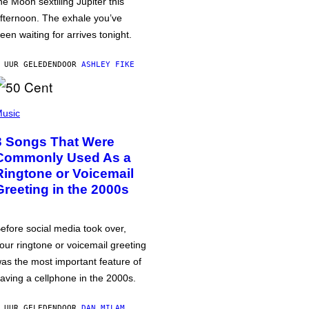
he Moon sextiling Jupiter this
fternoon. The exhale you’ve
een waiting for arrives tonight.
 UUR GELEDEN
DOOR
ASHLEY FIKE
usic
3 Songs That Were
Commonly Used As a
Ringtone or Voicemail
Greeting in the 2000s
efore social media took over,
our ringtone or voicemail greeting
as the most important feature of
aving a cellphone in the 2000s.
 UUR GELEDEN
DOOR
DAN MILAM