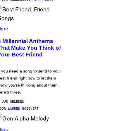
usic
3 Millennial Anthems
That Make You Think of
Your Best Friend
f you need a song to send to your
est friend right now to let them
now you’re thinking about them,
ere’s three.
 UUR GELEDEN
DOOR
LAUREN BOISVERT
usic