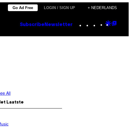
Go Ad Free
LOGIN / SIGN UP
+ NEDERLANDS
Instagram
TikTok
YouTube
Google
Goog
Subscribe
Newsletter
Discove
Top
Posts
ee All
Het Laatste
usic