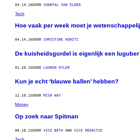
04.14.16
DOOR
CHANTAL VAN ELDEN
Tech
Hoe vaak per week moet je wetenschappeli
04.14.16
DOOR
CHRISTINE KEWITZ
De kuisheidsgordel is eigenlijk een lugube
01.20.16
DOOR
LAUREN OYLER
Kun je echt ‘blauwe ballen’ hebben?
12.10.15
DOOR
MISH WAY
Money
Op zoek naar Spitman
08.18.15
DOOR
VICE BETA
AND
VICE REDACTIE
Tech