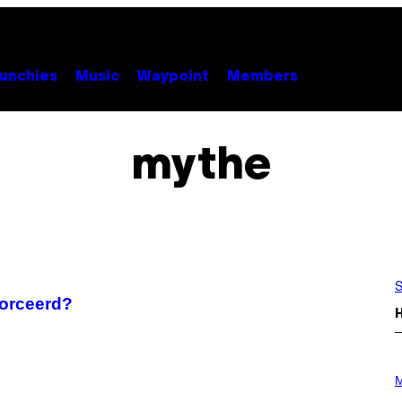
unchies
Music
Waypoint
Members
mythe
S
forceerd?
P
H
M
O