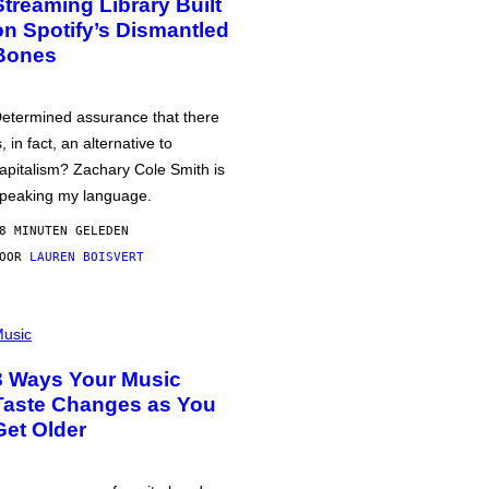
Streaming Library Built
on Spotify’s Dismantled
Bones
etermined assurance that there
s, in fact, an alternative to
apitalism? Zachary Cole Smith is
peaking my language.
8 MINUTEN GELEDEN
DOOR
LAUREN BOISVERT
usic
3 Ways Your Music
Taste Changes as You
Get Older