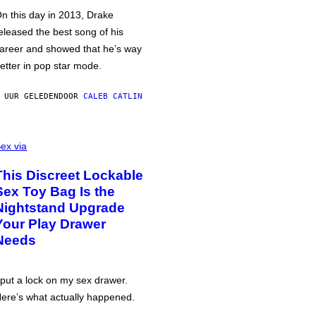
n this day in 2013, Drake
eleased the best song of his
areer and showed that he’s way
etter in pop star mode.
 UUR GELEDEN
DOOR
CALEB CATLIN
ex via
This Discreet Lockable
Sex Toy Bag Is the
Nightstand Upgrade
Your Play Drawer
Needs
 put a lock on my sex drawer.
ere’s what actually happened.