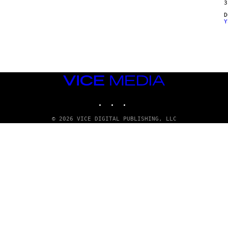
3
Y
VICE
MEDIA
INSTAGRAM
TIKTOK
YOUTUBE
© 2026 VICE DIGITAL PUBLISHING, LLC