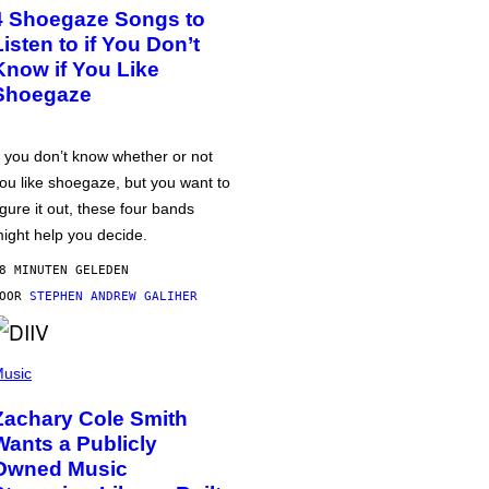
4 Shoegaze Songs to
Listen to if You Don’t
Know if You Like
Shoegaze
f you don’t know whether or not
ou like shoegaze, but you want to
igure it out, these four bands
ight help you decide.
8 MINUTEN GELEDEN
DOOR
STEPHEN ANDREW GALIHER
usic
Zachary Cole Smith
Wants a Publicly
Owned Music