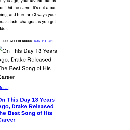
s you age, your favorite bands
on’t hit the same. It’s not a bad
hing, and here are 3 ways your
usic taste changes as you get
lder.
 UUR GELEDEN
DOOR
DAN MILAM
usic
On This Day 13 Years
Ago, Drake Released
the Best Song of His
Career