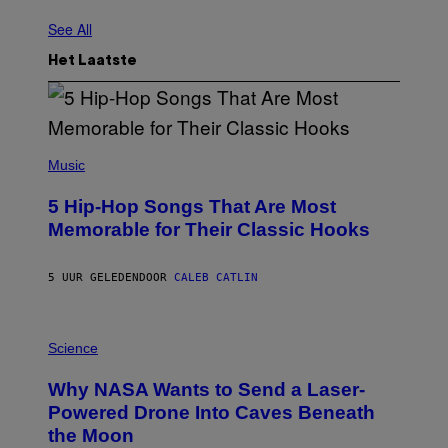
See All
Het Laatste
(
P
Music
H
O
5 Hip-Hop Songs That Are Most
T
O
Memorable for Their Classic Hooks
B
Y
S
5 UUR GELEDEN
DOOR
CALEB CATLIN
T
E
V
E
P
G
H
Science
R
O
A
T
Why NASA Wants to Send a Laser-
N
O
I
:
Powered Drone Into Caves Beneath
T
N
the Moon
Z
A
/