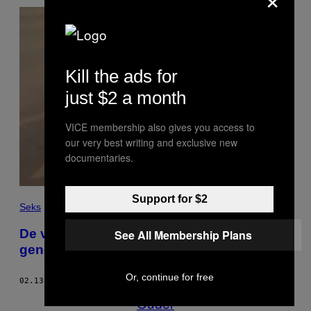
Kill the ads for
just $2 a month
VICE membership also gives you access to
our very best writing and exclusive new
documentaries.
Support for $2
Seks
De voordelen en uitdagingen van
See All Membership Plans
genderneutraal opvoeden
Or, continue for free
02.13.19
DOOR
BO HANNA
Ouder