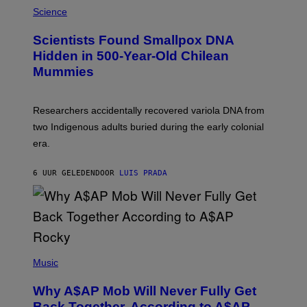
/
M
Science
G
U
E
C
Scientists Found Smallpox DNA
T
H
T
,
Hidden in 500-Year-Old Chilean
Y
M
I
Mummies
U
M
C
A
H
G
O
Researchers accidentally recovered variola DNA from
E
L
S
D
two Indigenous adults buried during the early colonial
E
era.
R
C
H
6 UUR GELEDEN
DOOR
LUIS PRADA
I
L
E
A
N
M
U
M
(
M
P
Music
Y
H
T
O
H
Why A$AP Mob Will Never Fully Get
T
A
O
Back Together, According to A$AP