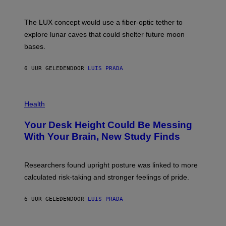
S
W
A
I
;
The LUX concept would use a fiber-optic tether to
R
D
E
R
explore lunar caves that could shelter future moon
I
P
M
bases.
I
A
X
G
E
E
6 UUR GELEDEN
DOOR
LUIS PRADA
L
)
/
G
E
P
T
H
Health
T
O
Y
T
I
Your Desk Height Could Be Messing
O
M
:
With Your Brain, New Study Finds
A
B
G
A
E
T
S
U
Researchers found upright posture was linked to more
H
calculated risk-taking and stronger feelings of pride.
A
N
T
6 UUR GELEDEN
DOOR
LUIS PRADA
O
K
E
R
A