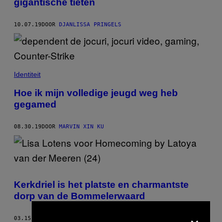
gigantische tieten
10.07.19
DOOR
DJANLISSA PRINGELS
Identiteit
Hoe ik mijn volledige jeugd weg heb
gegamed
08.30.19
DOOR
MARVIN XIN KU
Kerkdriel is het platste en charmantste
dorp van de Bommelerwaard
×
03.15.19
DOOR
LISA LOTENS