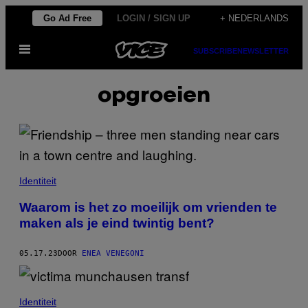
Ga
Go Ad Free
LOGIN / SIGN UP
+ NEDERLANDS
naar
Open
de
SUBSCRIBE
NEWSLETTER
menu
inhoud
opgroeien
Identiteit
Waarom is het zo moeilijk om vrienden te
maken als je eind twintig bent?
05.17.23
DOOR
ENEA VENEGONI
Identiteit