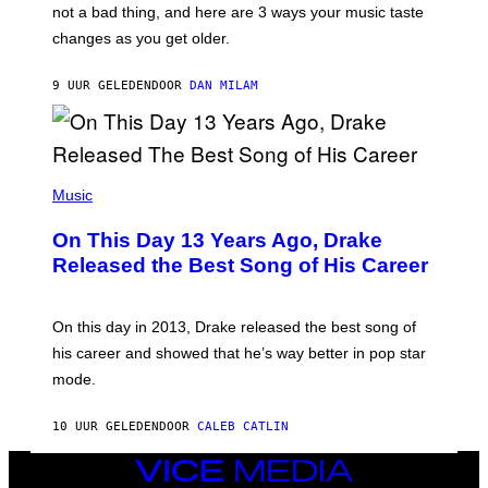
O
not a bad thing, and here are 3 ways your music taste
R
R
A
changes as you get older.
B
T
I
I
S
O
9 UUR GELEDEN
DOOR
DAN MILAM
V
N
I
B
A
Y
G
I
E
A
T
(
N
T
P
Music
W
Y
H
A
I
O
L
On This Day 13 Years Ago, Drake
M
T
D
A
O
I
Released the Best Song of His Career
G
B
E
E
Y
/
S
G
G
)
A
E
On this day in 2013, Drake released the best song of
R
T
his career and showed that he’s way better in pop star
Y
T
G
Y
mode.
E
I
R
M
S
A
10 UUR GELEDEN
DOOR
CALEB CATLIN
H
G
O
E
VICE
F
S
F
MEDIA