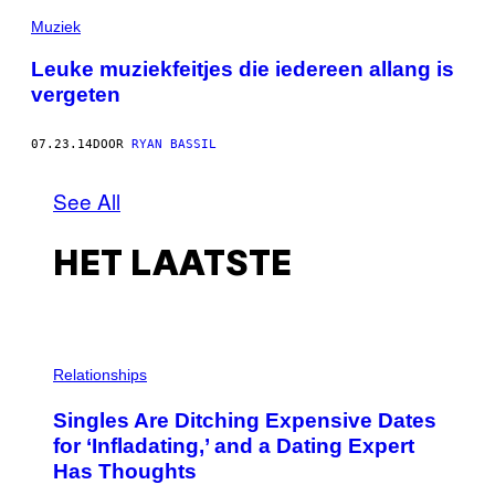
Muziek
Leuke muziekfeitjes die iedereen allang is
vergeten
07.23.14
DOOR
RYAN BASSIL
See All
HET LAATSTE
P
H
Relationships
O
T
Singles Are Ditching Expensive Dates
O
:
for ‘Infladating,’ and a Dating Expert
P
Has Thoughts
I
X