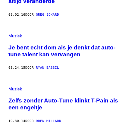
altijd veranderde
03.02.16
DOOR
GREG ECKARD
Muziek
Je bent echt dom als je denkt dat auto-
tune talent kan vervangen
03.24.15
DOOR
RYAN BASSIL
Muziek
Zelfs zonder Auto-Tune klinkt T-Pain als
een engeltje
10.30.14
DOOR
DREW MILLARD