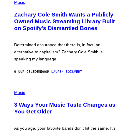
P
Music
E
H
T
O
T
Zachary Cole Smith Wants a Publicly
T
Y
O
I
Owned Music Streaming Library Built
B
M
on Spotify’s Dismantled Bones
Y
A
R
G
O
E
B
S
Determined assurance that there is, in fact, an
E
R
alternative to capitalism? Zachary Cole Smith is
T
speaking my language.
O
P
A
9 UUR GELEDEN
DOOR
LAUREN BOISVERT
N
U
C
C
P
I
H
Music
–
O
C
T
O
3 Ways Your Music Taste Changes as
O
R
I
You Get Older
B
L
I
L
S
U
/
S
As you age, your favorite bands don’t hit the same. It’s
C
T