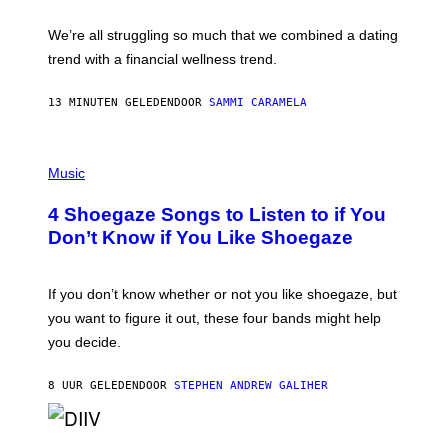
E
L
We’re all struggling so much that we combined a dating
S
E
trend with a financial wellness trend.
F
F
E
13 MINUTEN GELEDEN
DOOR
SAMMI CARAMELA
C
T
/
P
G
H
Music
E
O
T
T
T
4 Shoegaze Songs to Listen to if You
O
Y
B
I
Don’t Know if You Like Shoegaze
Y
M
S
A
C
G
O
If you don’t know whether or not you like shoegaze, but
E
T
S
you want to figure it out, these four bands might help
T
L
you decide.
E
G
A
8 UUR GELEDEN
DOOR
STEPHEN ANDREW GALIHER
T
O
/
(
G