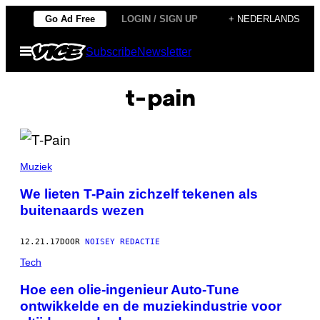
Ga
Go Ad Free
LOGIN / SIGN UP
+ NEDERLANDS
naar
Open
Subscribe
Newsletter
de
menu
inhoud
t-pain
Muziek
We lieten T-Pain zichzelf tekenen als
buitenaards wezen
12.21.17
DOOR
NOISEY REDACTIE
Tech
Hoe een olie-ingenieur Auto-Tune
ontwikkelde en de muziekindustrie voor