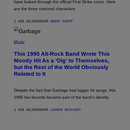
have leaked through the official First Strike comic. Here
P
L
are the three rumored characters.
A
Y
S
1 UUR GELEDEN
DOOR
BRENT KOEPP
T
A
T
(
I
P
Music
O
H
N
O
This 1995 Alt-Rock Band Wrote This
T
O
Moody Hit As a ‘Dig’ to Themselves,
B
but the Rest of the World Obviously
Y
G
Related to It
I
E
K
N
Despite the fact that Garbage had bigger hit songs, this
A
1995 fan-favorite became part of the band’s identity.
E
P
S
1 UUR GELEDEN
DOOR
LAUREN BOISVERT
/
G
E
T
T