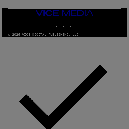
Y
I
M
VICE
A
MEDIA
G
INSTAGRAM
TIKTOK
YOUTUBE
E
S
)
© 2026 VICE DIGITAL PUBLISHING, LLC