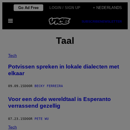
Ga
Go Ad Free
LOGIN / SIGN UP
+ NEDERLANDS
naar
Open
de
SUBSCRIBE
NEWSLETTER
menu
inhoud
Taal
Tech
Potvissen spreken in lokale dialecten met
elkaar
09.09.15
DOOR
BECKY FERREIRA
Voor een dode wereldtaal is Esperanto
verrassend gezellig
07.23.15
DOOR
PETE WU
Tech