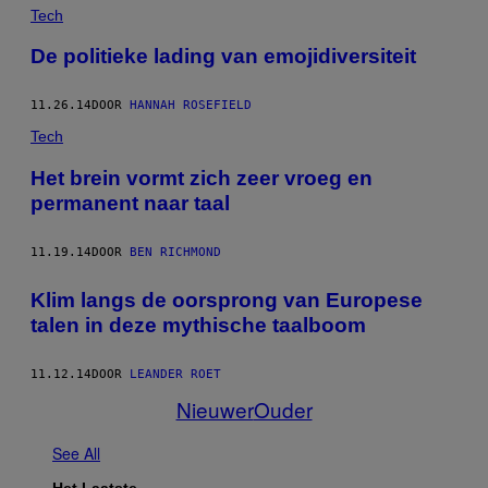
Tech
De politieke lading van emojidiversiteit
11.26.14
DOOR
HANNAH ROSEFIELD
Tech
Het brein vormt zich zeer vroeg en
permanent naar taal
11.19.14
DOOR
BEN RICHMOND
Klim langs de oorsprong van Europese
talen in deze mythische taalboom
11.12.14
DOOR
LEANDER ROET
Nieuwer
Ouder
See All