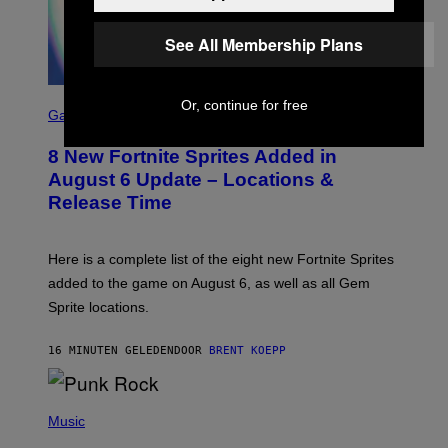
N
E
See All Membership Plans
T
F
L
I
S
Or, continue for free
X
C
Gaming
R
E
8 New Fortnite Sprites Added in
E
N
August 6 Update – Locations &
S
Release Time
H
O
T
:
Here is a complete list of the eight new Fortnite Sprites
E
P
added to the game on August 6, as well as all Gem
I
Sprite locations.
C
G
A
16 MINUTEN GELEDEN
DOOR
BRENT KOEPP
M
E
S
P
H
Music
O