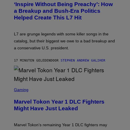
T
‘Inspire Without Being Preachy’: How
O
B
a Breakup and Bush-Era Politics
Y
Helped Create This L7 Hit
G
I
E
K
L7 are grunge legends with some killer songs in the
N
A
catalog, but their biggest we owe to a bad breakup and
E
a conservative U.S. president.
P
S
/
17 MINUTEN GELEDEN
DOOR
STEPHEN ANDREW GALIHER
G
E
T
T
Y
I
S
M
C
Gaming
A
R
G
E
E
Marvel Tokon Year 1 DLC Fighters
E
S
N
Might Have Just Leaked
S
H
O
T
Marvel Tokon’s remaining Year 1 DLC fighters may
: