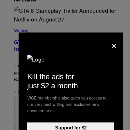
Het Laatste
S
C
Gaming
R
×
E
GTA 6 Gameplay Trailer Announced
E
N
for Netflix on August 27
S
H
O
T
The GTA 6 gameplay trailer and extended look
:
premieres on Netflix on August 27, six hours before its
R
Kill the ads for
O
Rockstar Games YouTube release.
C
just $2 a month
K
S
4 MINUTEN GELEDEN
DOOR
BRENT KOEPP
T
VICE membership also gives you access to
A
our very best writing and exclusive new
R
G
documentaries.
A
M
E
S
Support for $2
,