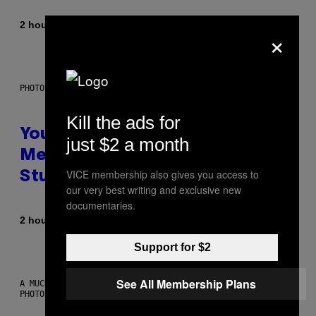
By
2 hours ago
Luis Prada
×
PHOTO: BATUHAN TOKER / GETTY IMAGES
Kill the ads for
Your Desk Height Could Be
just $2 a month
Messing With Your Brain, New
VICE membership also gives you access to
Study Finds
our very best writing and exclusive new
documentaries.
By
2 hours ago
Luis Prada
Support for $2
See All Membership Plans
A MUCH, MUCH OLDER CHILEAN MUMMY THAN THOSE IN QUESTION.
PHOTO: MARTIN BERNETTI/AFP VIA GETTY IMAGES