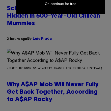
Or, continue for free
Scientists Found Smallpox DNA
Hidden in 500-Year-Old Chilean
Mummies
By
2 hours ago
Luis Prada
(PHOTO BY NOAM GALAI/GETTY IMAGES FOR TRIBECA FESTIVAL)
Why A$AP Mob Will Never Fully
Get Back Together, According
to A$AP Rocky