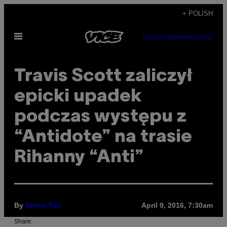
Skip
+ POLISH
to
Open
content
SUBSCRIBE
NEWSLETTER
Menu
Travis Scott zaliczył
epicki upadek
podczas występu z
“Antidote” na trasie
Rihanny “Anti”
By
April 9, 2016, 7:30am
Byron Yan
Share: