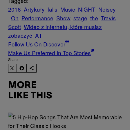
Tagged:
2016
Artykuły
falls
Music
NIGHT
Noisey
On
Performance
Show
stage
the
Travis
Scott
Wideo z internetu, które musisz
zobaczyć
ΑΤ
Follow Us On Discover
Make Us Preferred In Top Stories
Share:
MORE
LIKE THIS