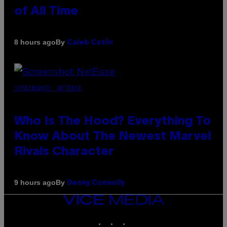
of All Time
By
8 hours ago
Caleb Catlin
SCREENSHOT: NETEASE
Who Is The Hood? Everything To
Know About The Newest Marvel
Rivals Character
By
9 hours ago
Denny Connolly
VICE
MEDIA
INSTAGRAM
TIKTOK
YOUTUBE