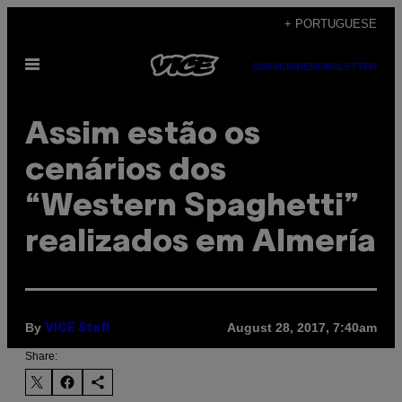
Skip
+ PORTUGUESE
to
Open
content
SUBSCRIBE
NEWSLETTER
Menu
Assim estão os
cenários dos
“Western Spaghetti”
realizados em Almería
By
August 28, 2017, 7:40am
VICE Staff
Share: