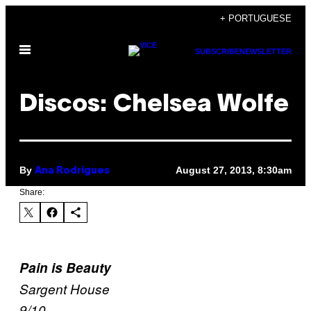
Skip
+ PORTUGUESE
to
Open
content
SUBSCRIBE
NEWSLETTER
Menu
Discos: Chelsea Wolfe
By
August 27, 2013, 8:30am
Ana Rodrigues
Share:
Pain is Beauty
Sargent House
9/10