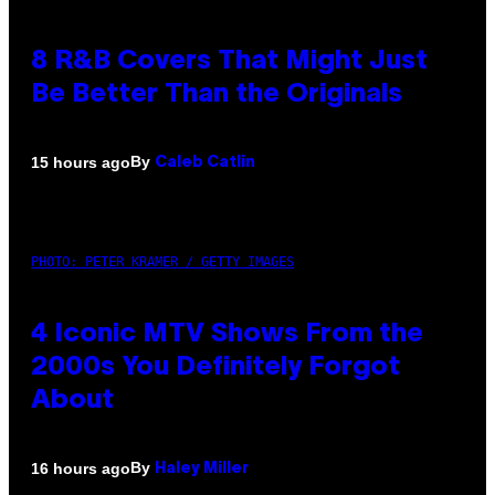
8 R&B Covers That Might Just
Be Better Than the Originals
By
15 hours ago
Caleb Catlin
PHOTO: PETER KRAMER / GETTY IMAGES
4 Iconic MTV Shows From the
2000s You Definitely Forgot
About
By
16 hours ago
Haley Miller