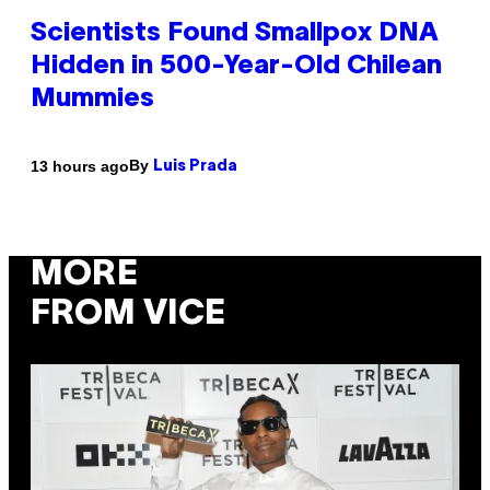
Scientists Found Smallpox DNA
Hidden in 500-Year-Old Chilean
Mummies
By
13 hours ago
Luis Prada
MORE
FROM VICE