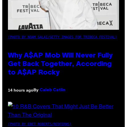
(PHOTO BY NOAM GALAI/GETTY IMAGES FOR TRIBECA FESTIVAL)
Why A$AP Mob Will Never Fully
Get Back Together, According
to A$AP Rocky
By
14 hours ago
Caleb Catlin
(PHOTO BY EBET ROBERTS/REDFERNS)