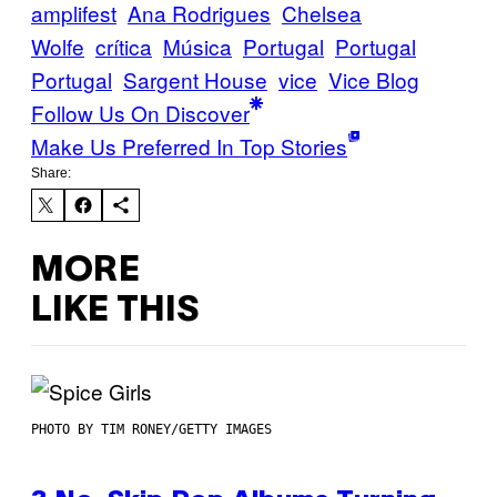
amplifest
Ana Rodrigues
Chelsea
Wolfe
crítica
Música
Portugal
Portugal
Portugal
Sargent House
vice
Vice Blog
Follow Us On Discover
Make Us Preferred In Top Stories
Share:
MORE
LIKE THIS
PHOTO BY TIM RONEY/GETTY IMAGES