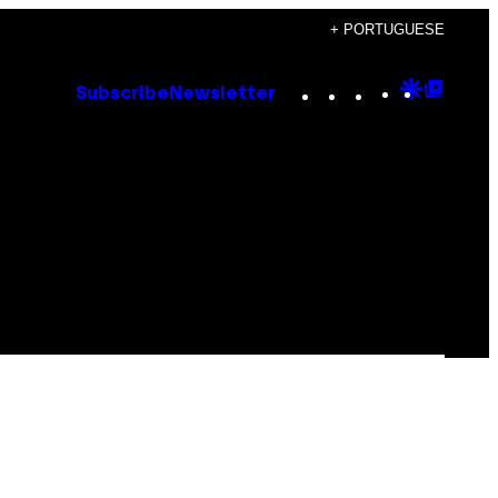
+ PORTUGUESE
Instagram
TikTok
YouTube
Google
Goog
Subscribe
Newsletter
Discove
Top
Posts