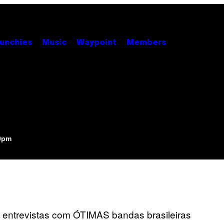
unchies
Music
Waypoint
Members
50pm
e entrevistas com ÓTIMAS bandas brasileiras