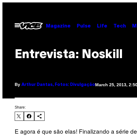
Skip
to
content
Open
Magazine
Pulse
Life
Tech
M
Menu
Entrevista: Noskill
By
March 25, 2013, 2:
Arthur Dantas, Fotos: Divulgação
Share:
E agora é que são elas! Finalizando a série d