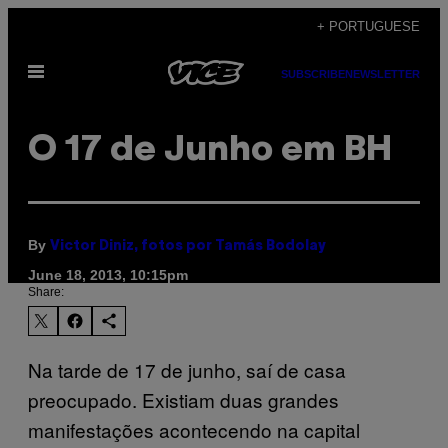
Skip
+ PORTUGUESE
to
Open
content
SUBSCRIBE
NEWSLETTER
Menu
O 17 de Junho em BH
By
Victor Diniz, fotos por Tamás Bodolay
June 18, 2013, 10:15pm
Share:
Na tarde de 17 de junho, saí de casa
preocupado. Existiam duas grandes
manifestações acontecendo na capital