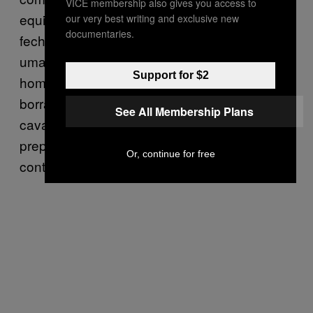
VICE membership also gives you access to
equipamento de repressão, apenas caras
our very best writing and exclusive new
documentaries.
fechadas. Por trás deles, um pouco atrás,
uma grande fileira do choque, com muitos
Support for $2
homens armados com bombas e balas de
borracha seguidos de um batalhão da
See All Membership Plans
cavalaria. Era um sinal de que eles estavam
preparados para reprimir quem tentasse
Or, continue for free
continuar caminhando.