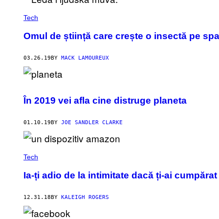
Tech
Omul de știință care crește o insectă pe spat
03.26.19
BY
MACK LAMOUREUX
În 2019 vei afla cine distruge planeta
01.10.19
BY
JOE SANDLER CLARKE
Tech
Ia-ți adio de la intimitate dacă ți-ai cumpăra
12.31.18
BY
KALEIGH ROGERS