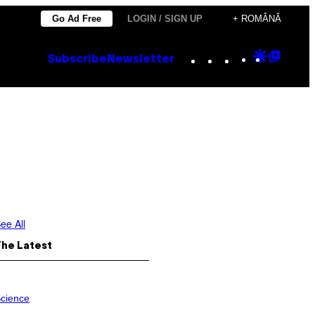
Go Ad Free
LOGIN / SIGN UP
+ ROMÂNĂ
Instagram
TikTok
YouTube
Google
Goog
Subscribe
Newsletter
Discove
Top
Posts
ee All
The Latest
cience