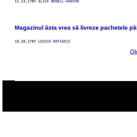
11.13.17
BY
ALICE NEWELL-HANSON
Magazinul ăsta vrea să livreze pachetele pâ
10.28.17
BY
LOUISE MATSAKIS
Ol