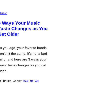
usic
3 Ways Your Music
Taste Changes as You
Get Older
s you age, your favorite bands
on’t hit the same. It’s not a bad
hing, and here are 3 ways your
usic taste changes as you get
lder.
1 HOURS AGO
BY
DAN MILAM