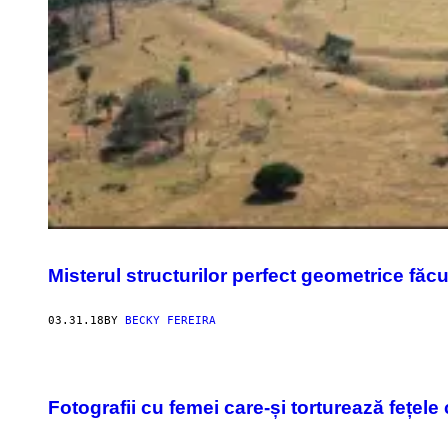
Misterul structurilor perfect geometrice făc
03.31.18
BY
BECKY FEREIRA
Fotografii cu femei care-și torturează fețele 