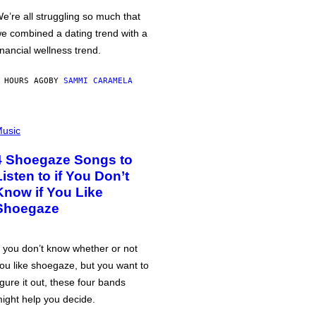
e’re all struggling so much that
e combined a dating trend with a
inancial wellness trend.
 HOURS AGO
BY
SAMMI CARAMELA
usic
4 Shoegaze Songs to
Listen to if You Don’t
Know if You Like
Shoegaze
f you don’t know whether or not
ou like shoegaze, but you want to
igure it out, these four bands
ight help you decide.