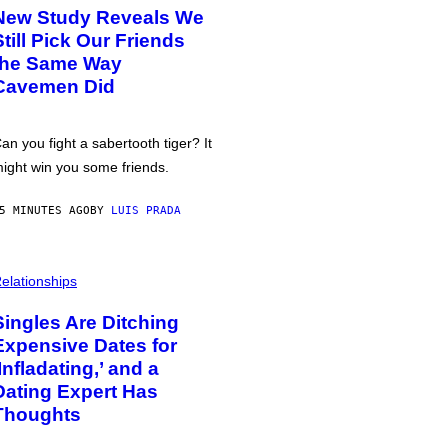
New Study Reveals We
Still Pick Our Friends
the Same Way
Cavemen Did
an you fight a sabertooth tiger? It
ight win you some friends.
5 MINUTES AGO
BY
LUIS PRADA
elationships
Singles Are Ditching
Expensive Dates for
‘Infladating,’ and a
Dating Expert Has
Thoughts