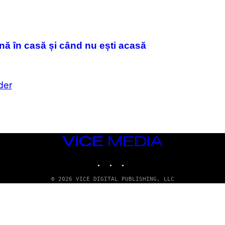
/
G
E
T
T
Y
nă în casă și când nu ești acasă
I
M
A
G
E
der
S
VICE
MEDIA
INSTAGRAM
TIKTOK
YOUTUBE
© 2026 VICE DIGITAL PUBLISHING, LLC