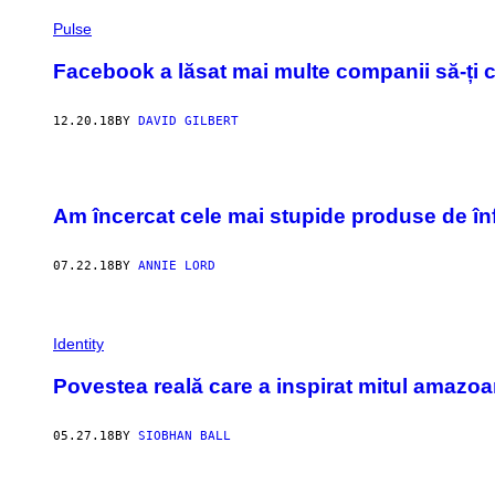
Pulse
Facebook a lăsat mai multe companii să-ți ci
12.20.18
BY
DAVID GILBERT
Am încercat cele mai stupide produse de înf
07.22.18
BY
ANNIE LORD
Identity
Povestea reală care a inspirat mitul amazoa
05.27.18
BY
SIOBHAN BALL