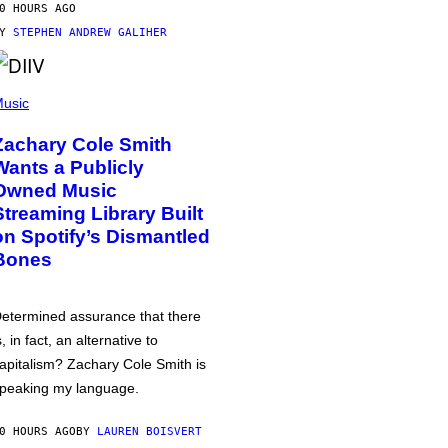
0 HOURS AGO
BY
STEPHEN ANDREW GALIHER
usic
Zachary Cole Smith
Wants a Publicly
Owned Music
Streaming Library Built
on Spotify’s Dismantled
Bones
etermined assurance that there
s, in fact, an alternative to
apitalism? Zachary Cole Smith is
peaking my language.
0 HOURS AGO
BY
LAUREN BOISVERT