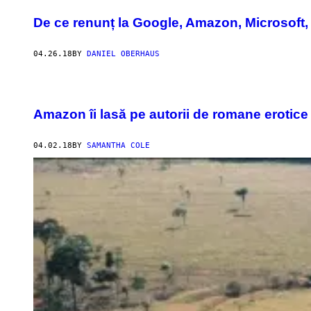
De ce renunț la Google, Amazon, Microsoft,
04.26.18
BY
DANIEL OBERHAUS
Amazon îi lasă pe autorii de romane erotic
04.02.18
BY
SAMANTHA COLE