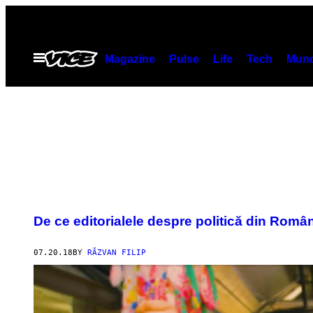
Skip
to
content
Open
Magazine
Pulse
Life
Tech
Munc
Menu
De ce editorialele despre politică din Româ
07.20.18
BY
RĂZVAN FILIP