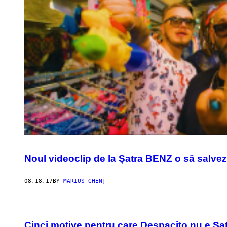
Noul videoclip de la Șatra BENZ o să salve
08.18.17
BY
MARIUS GHENȚ
Cinci motive pentru care Despacito nu e Sat