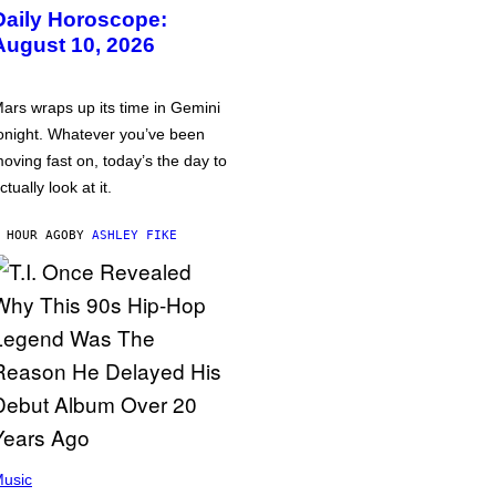
Daily Horoscope:
August 10, 2026
ars wraps up its time in Gemini
onight. Whatever you’ve been
oving fast on, today’s the day to
ctually look at it.
 HOUR AGO
BY
ASHLEY FIKE
usic