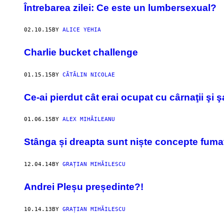
Întrebarea zilei: Ce este un lumbersexual?
02.10.15
BY
ALICE YEHIA
Charlie bucket challenge
01.15.15
BY
CĂTĂLIN NICOLAE
Ce-ai pierdut cât erai ocupat cu cârnaţii ş
01.06.15
BY
ALEX MIHĂILEANU
Stânga și dreapta sunt niște concepte fuma
12.04.14
BY
GRAȚIAN MIHĂILESCU
Andrei Pleșu președinte?!
10.14.13
BY
GRAȚIAN MIHĂILESCU