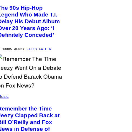
The 90s Hip-Hop
Legend Who Made T.I.
Delay His Debut Album
Over 20 Years Ago: ‘I
Definitely Conceded’
 HOURS AGO
BY
CALEB CATLIN
usic
Remember the Time
Jeezy Clapped Back at
Bill O’Reilly and Fox
News in Defense of