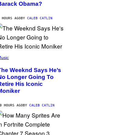
Barack Obama?
 HOURS AGO
BY
CALEB CATLIN
usic
The Weeknd Says He’s
No Longer Going To
Retire His Iconic
Moniker
0 HOURS AGO
BY
CALEB CATLIN