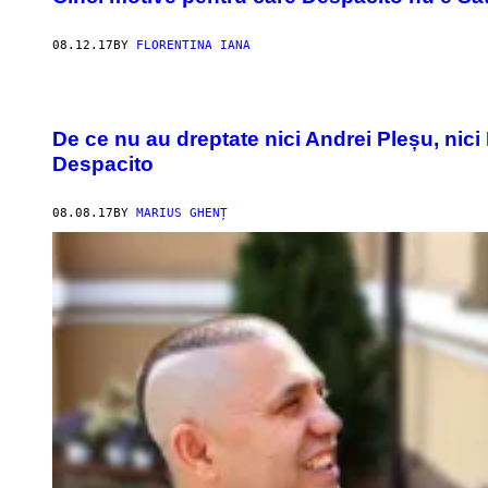
08.12.17
BY
FLORENTINA IANA
De ce nu au dreptate nici Andrei Pleșu, nic
Despacito
08.08.17
BY
MARIUS GHENȚ