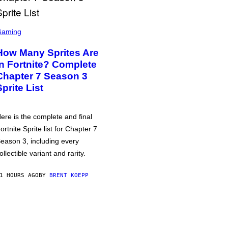
Gaming
How Many Sprites Are
in Fortnite? Complete
Chapter 7 Season 3
Sprite List
ere is the complete and final
ortnite Sprite list for Chapter 7
eason 3, including every
ollectible variant and rarity.
1 HOURS AGO
BY
BRENT KOEPP