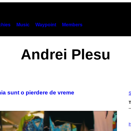
hies
Music
Waypoint
Members
Andrei Plesu
nia sunt o pierdere de vreme
S
T
I
L
H
L