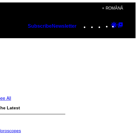
+ ROMÂNĂ
Instagram
TikTok
YouTube
Google
Googl
Subscribe
Newsletter
Discover
Top
Posts
ee All
he Latest
oroscopes