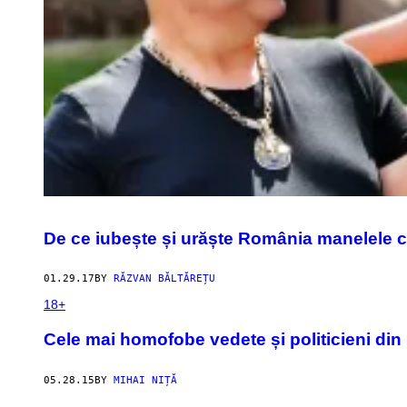
De ce iubește și urăște România manelele c
01.29.17
BY
RĂZVAN BĂLTĂREȚU
18+
Cele mai homofobe vedete și politicieni di
05.28.15
BY
MIHAI NIȚĂ