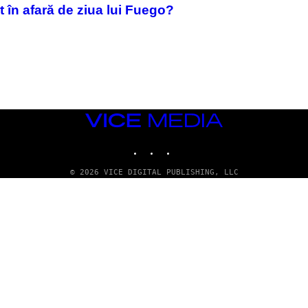
 în afară de ziua lui Fuego?
VICE
MEDIA
INSTAGRAM
TIKTOK
YOUTUBE
© 2026 VICE DIGITAL PUBLISHING, LLC