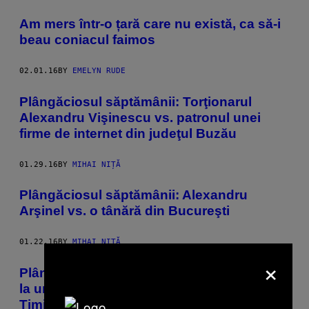
Am mers într-o țară care nu există, ca să-i
beau coniacul faimos
02.01.16
BY
EMELYN RUDE
Plângăciosul săptămânii: Torţionarul
Alexandru Vişinescu vs. patronul unei
firme de internet din judeţul Buzău
01.29.16
BY
MIHAI NIȚĂ
Plângăciosul săptămânii: Alexandru
Arşinel vs. o tânără din Bucureşti
01.22.16
BY
MIHAI NIȚĂ
×
Plângăciosul săptămânii: Un profesor de
la un liceu din Brăila vs. nişte săteni din
Timiş