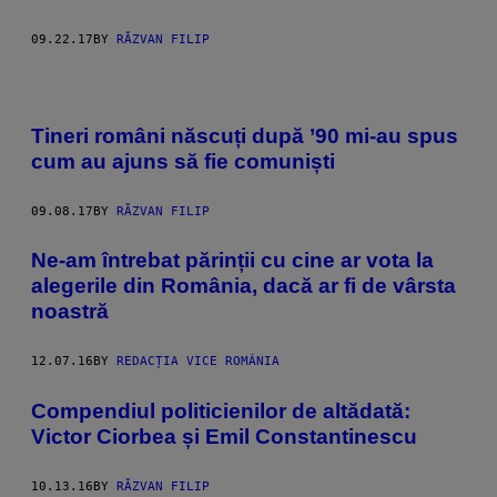
09.22.17
BY
RĂZVAN FILIP
Tineri români născuți după ’90 mi-au spus
cum au ajuns să fie comuniști
09.08.17
BY
RĂZVAN FILIP
Ne-am întrebat părinții cu cine ar vota la
alegerile din România, dacă ar fi de vârsta
noastră
12.07.16
BY
REDACȚIA VICE ROMÂNIA
Compendiul politicienilor de altădată:
Victor Ciorbea și Emil Constantinescu
10.13.16
BY
RĂZVAN FILIP