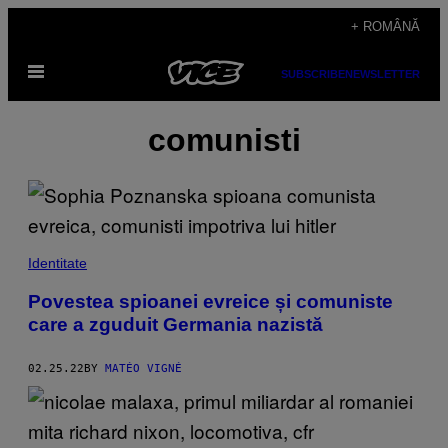
Skip
+ ROMÂNĂ
to
Open
content
SUBSCRIBE
NEWSLETTER
Menu
comunisti
Identitate
Povestea spioanei evreice și comuniste
care a zguduit Germania nazistă
02.25.22
BY
MATÉO VIGNÉ