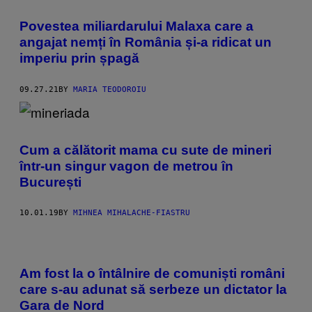
Povestea miliardarului Malaxa care a
angajat nemți în România și-a ridicat un
imperiu prin șpagă
09.27.21
BY
MARIA TEODOROIU
Cum a călătorit mama cu sute de mineri
într-un singur vagon de metrou în
București
10.01.19
BY
MIHNEA MIHALACHE-FIASTRU
Am fost la o întâlnire de comuniști români
care s-au adunat să serbeze un dictator la
Gara de Nord