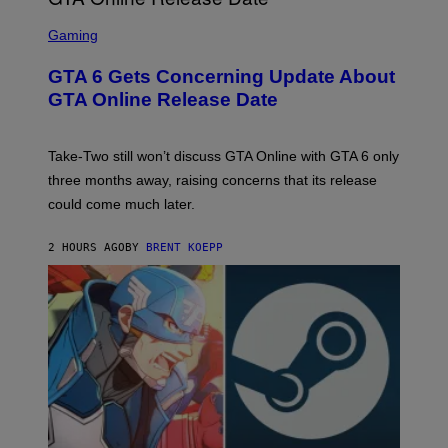
F
O
S
R
C
Gaming
V
R
E
E
GTA 6 Gets Concerning Update About
V
E
O
N
GTA Online Release Date
)
S
H
O
T
Take-Two still won’t discuss GTA Online with GTA 6 only
:
three months away, raising concerns that its release
R
O
could come much later.
C
K
S
2 HOURS AGO
BY
BRENT KOEPP
T
A
R
G
A
M
E
S