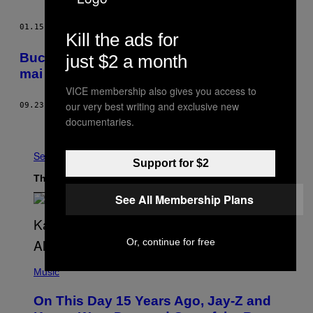
01.15.16
BY
MIHAI NIȚĂ
Kill the ads for
Bucureștenii își iau țepe de la primari de
just $2 a month
mai bine de 150 de ani
VICE membership also gives you access to
our very best writing and exclusive new
09.23.15
BY
PETRU CERCEL
documentaries.
Older
See All
Support for $2
The Latest
See All Membership Plans
Or, continue for free
(
P
Music
H
O
On This Day 15 Years Ago, Jay-Z and
T
O