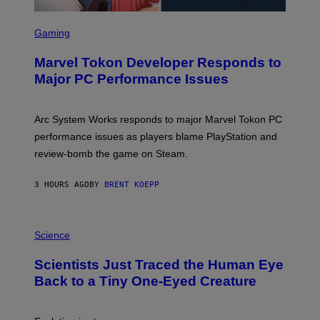
S
C
Gaming
R
E
Marvel Tokon Developer Responds to
E
N
Major PC Performance Issues
S
H
O
T
Arc System Works responds to major Marvel Tokon PC
:
performance issues as players blame PlayStation and
P
L
review-bomb the game on Steam.
A
Y
S
3 HOURS AGO
BY
BRENT KOEPP
T
A
T
P
I
H
Science
O
O
N
T
,
Scientists Just Traced the Human Eye
O
S
:
T
Back to a Tiny One-Eyed Creature
C
E
S
A
A
M
I