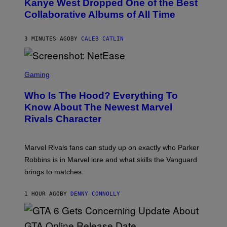
Kanye West Dropped One of the Best
B
Collaborative Albums of All Time
Y
D
A
N
3 MINUTES AGO
BY
CALEB CATLIN
I
E
L
S
B
C
Gaming
O
R
C
E
Z
Who Is The Hood? Everything To
E
A
N
Know About The Newest Marvel
R
S
S
Rivals Character
H
K
O
I
T
/
:
G
Marvel Rivals fans can study up on exactly who Parker
N
E
E
T
Robbins is in Marvel lore and what skills the Vanguard
T
T
brings to matches.
E
Y
A
I
S
M
1 HOUR AGO
BY
DENNY CONNOLLY
E
A
G
E
S