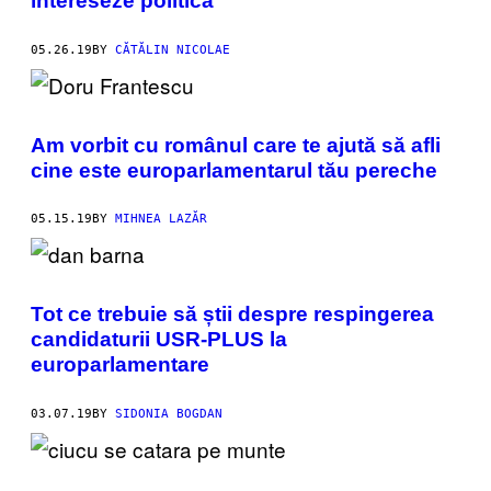
intereseze politica
05.26.19
BY
CĂTĂLIN NICOLAE
Am vorbit cu românul care te ajută să afli
cine este europarlamentarul tău pereche
05.15.19
BY
MIHNEA LAZĂR
Tot ce trebuie să știi despre respingerea
candidaturii USR-PLUS la
europarlamentare
03.07.19
BY
SIDONIA BOGDAN