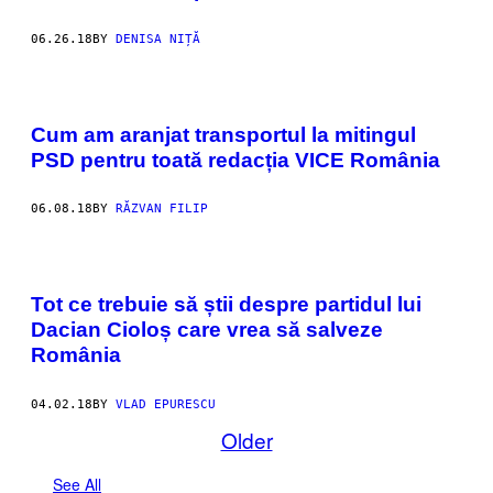
06.26.18
BY
DENISA NIȚĂ
Cum am aranjat transportul la mitingul
PSD pentru toată redacția VICE România
06.08.18
BY
RĂZVAN FILIP
Tot ce trebuie să știi despre partidul lui
Dacian Cioloș care vrea să salveze
România
04.02.18
BY
VLAD EPURESCU
Older
See All