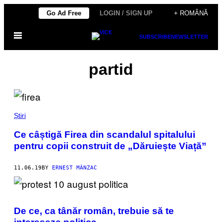
Skip
Go Ad Free
LOGIN / SIGN UP
+ ROMÂNĂ
to
Open
content
SUBSCRIBE
NEWSLETTER
Menu
partid
Știri
Ce câștigă Firea din scandalul spitalului
pentru copii construit de „Dăruiește Viață”
11.06.19
BY
ERNEST MÂNZAC
De ce, ca tânăr român, trebuie să te