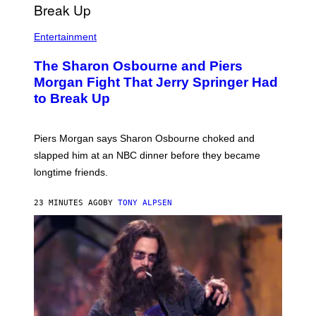
Entertainment
The Sharon Osbourne and Piers
Morgan Fight That Jerry Springer Had
to Break Up
Piers Morgan says Sharon Osbourne choked and
slapped him at an NBC dinner before they became
longtime friends.
23 MINUTES AGO
BY
TONY ALPSEN