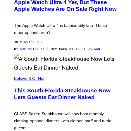
E
Apple Watch Ultra 4 Yet, But These
R
Apple Watches Are On Sale Right Now
M
O
D
E
The Apple Watch Ultra 4 is fashionably late. These
L
,
other options aren’t.
N
O
40 MINUTES AGO
T
T
BY
SAM WATANUKI
| REVIEWED BY
YSOLT USIGAN
H
E
A
P
P
L
Believe It Or Not
E
W
A
This South Florida Steakhouse Now
T
Lets Guests Eat Dinner Naked
C
H
U
L
CLASS Soirée Steakhouse will now host monthly
T
R
clothing-optional dinners, with clothed staff and nude
A
4
guests.