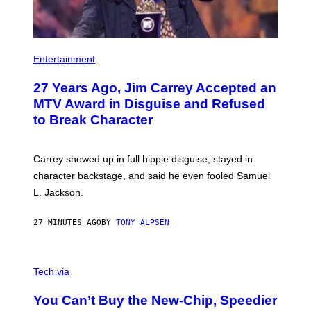
Entertainment
27 Years Ago, Jim Carrey Accepted an
MTV Award in Disguise and Refused
to Break Character
Carrey showed up in full hippie disguise, stayed in
character backstage, and said he even fooled Samuel
L. Jackson.
27 MINUTES AGO
BY
TONY ALPSEN
A
N
Tech via
O
L
You Can’t Buy the New-Chip, Speedier
D