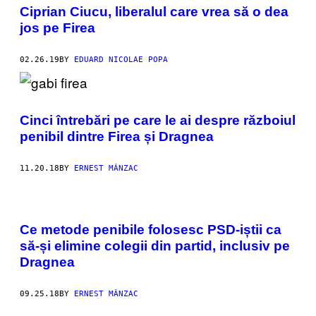
Ciprian Ciucu, liberalul care vrea să o dea
jos pe Firea
02.26.19
BY
EDUARD NICOLAE POPA
Cinci întrebări pe care le ai despre războiul
penibil dintre Firea și Dragnea
11.20.18
BY
ERNEST MÂNZAC
Ce metode penibile folosesc PSD-iștii ca
să-și elimine colegii din partid, inclusiv pe
Dragnea
09.25.18
BY
ERNEST MÂNZAC