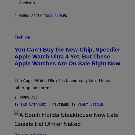
L. Jackson.
2 HOURS AGO
BY
TONY ALPSEN
A
N
Tech via
O
L
You Can’t Buy the New-Chip, Speedier
D
E
Apple Watch Ultra 4 Yet, But These
R
Apple Watches Are On Sale Right Now
M
O
D
E
The Apple Watch Ultra 4 is fashionably late. These
L
,
other options aren’t.
N
O
2 HOURS AGO
T
T
BY
SAM WATANUKI
| REVIEWED BY
YSOLT USIGAN
H
E
A
P
P
L