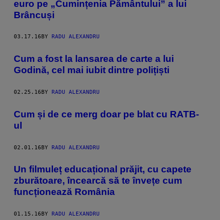
euro pe „Cumințenia Pământului” a lui
Brâncuși
03.17.16
BY
RADU ALEXANDRU
Cum a fost la lansarea de carte a lui
Godină, cel mai iubit dintre polițiști
02.25.16
BY
RADU ALEXANDRU
Cum și de ce merg doar pe blat cu RATB-
ul
02.01.16
BY
RADU ALEXANDRU
Un filmuleț educațional prăjit, cu capete
zburătoare, încearcă să te învețe cum
funcționează România
01.15.16
BY
RADU ALEXANDRU