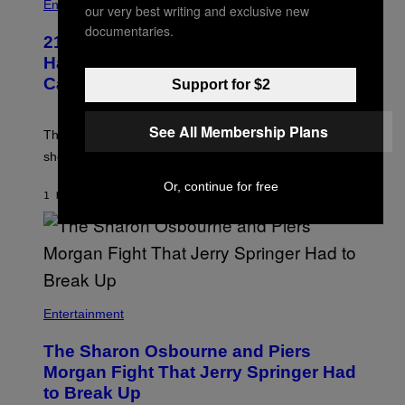
Entertainment
our very best writing and exclusive new
documentaries.
21 Years Ago, A Barbie Movie Gave
Harvey Weinstein a Deeply Awkward
Cameo
Support for $2
See All Membership Plans
The producer of ‘My Scene Goes Hollywood’ later said
she was “mortified” that Weinstein appeared in the film.
Or, continue for free
1 HOUR AGO
BY
TONY ALPSEN
Entertainment
The Sharon Osbourne and Piers
Morgan Fight That Jerry Springer Had
to Break Up