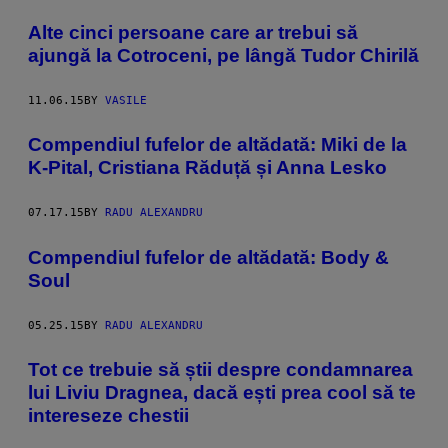
Alte cinci persoane care ar trebui să
ajungă la Cotroceni, pe lângă Tudor Chirilă
11.06.15
BY
VASILE
Compendiul fufelor de altădată: Miki de la
K-Pital, Cristiana Răduță și Anna Lesko
07.17.15
BY
RADU ALEXANDRU
Compendiul fufelor de altădată: Body &
Soul
05.25.15
BY
RADU ALEXANDRU
Tot ce trebuie să știi despre condamnarea
lui Liviu Dragnea, dacă ești prea cool să te
intereseze chestii