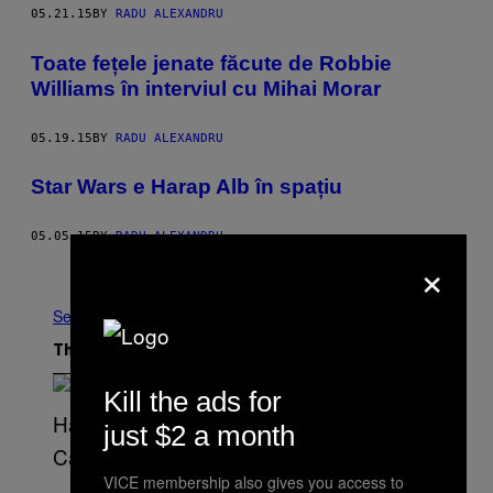
05.21.15
BY
RADU ALEXANDRU
Toate fețele jenate făcute de Robbie
Williams în interviul cu Mihai Morar
05.19.15
BY
RADU ALEXANDRU
Star Wars e Harap Alb în spațiu
05.05.15
BY
RADU ALEXANDRU
×
Older
See All
The Latest
Kill the ads for
just $2 a month
VICE membership also gives you access to