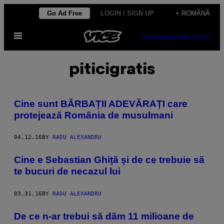
Skip
Go Ad Free
LOGIN / SIGN UP
+ ROMÂNĂ
to
Open
content
SUBSCRIBE
NEWSLETTER
Menu
piticigratis
Cine sunt BĂRBAȚII ADEVĂRAȚI care
protejează România de musulmani
04.12.16
BY
RADU ALEXANDRU
Cine e Sebastian Ghiță și de ce trebuie să
te bucuri de necazul lui
03.31.16
BY
RADU ALEXANDRU
De ce n-ar trebui să dăm 11 milioane de