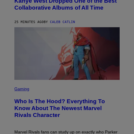
Kanye West Dropped One of the Best
B
Collaborative Albums of All Time
Y
D
A
N
25 MINUTES AGO
BY
CALEB CATLIN
I
E
L
B
O
C
Z
A
R
S
K
I
/
S
G
C
E
Gaming
R
T
E
T
Who Is The Hood? Everything To
E
Y
N
I
Know About The Newest Marvel
S
M
Rivals Character
H
A
O
G
T
E
:
S
Marvel Rivals fans can study up on exactly who Parker
N
F