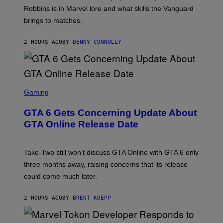
E
O
Robbins is in Marvel lore and what skills the Vanguard
T
R
brings to matches.
E
V
A
E
S
V
2 HOURS AGO
BY
DENNY CONNOLLY
E
O
)
S
C
Gaming
R
E
GTA 6 Gets Concerning Update About
E
N
GTA Online Release Date
S
H
O
T
Take-Two still won’t discuss GTA Online with GTA 6 only
:
three months away, raising concerns that its release
R
O
could come much later.
C
K
S
2 HOURS AGO
BY
BRENT KOEPP
T
A
R