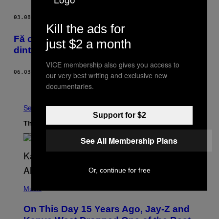
03.08.16
BY
MICHAEL BYRNE
Kill the ads for
Fă cunoștință cu John Romero, unul
just $2 a month
dintre creatorii first-person shooter
VICE membership also gives you access to
06.03.15
BY
VICE STAFF
our very best writing and exclusive new
documentaries.
Older
See All
Support for $2
The Latest
See All Membership Plans
Or, continue for free
(
P
Music
H
O
On This Day 15 Years Ago, Jay-Z and
T
O