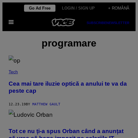
Skip
Go Ad Free
LOGIN / SIGN UP
+ ROMÂNĂ
to
Open
content
SUBSCRIBE
NEWSLETTER
Menu
programare
Tech
Cea mai tare iluzie optică a anului te va da
peste cap
12.23.19
BY
MATTHEW GAULT
Tot ce nu ți-a spus Orban când a anunțat