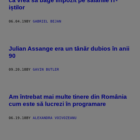
că vrea să bage impozit pe salariile IT-
iștilor
06.04.19
BY
GABRIEL BEJAN
Julian Assange era un tânăr dubios în anii
90
09.20.18
BY
GAVIN BUTLER
Am întrebat mai multe tinere din România
cum este să lucrezi în programare
06.19.18
BY
ALEXANDRA VOIVOZEANU