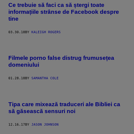
Ce trebuie să faci ca să ștergi toate
informațiile strânse de Facebook despre
tine
03.30.18
BY
KALEIGH ROGERS
Filmele porno false distrug frumusețea
domeniului
01.28.18
BY
SAMANTHA COLE
Tipa care mixează traduceri ale Bibliei ca
să găsească sensuri noi
12.16.17
BY
JASON JOHNSON