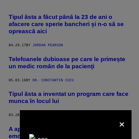
Tipul ăsta a făcut până la 23 de ani o
afacere care sperie bancheri și n-o să se
oprească aici
04.29.17
BY
JORDAN PEARSON
Telefoanele dubioase pe care le primește
un medic român de la pacienți
05.03.16
BY
DR. CONSTANTIN CUCU
Tipul ăsta a inventat un program care face
munca în locul lui
03.28.16
BY
ARIELLE PARDES
×
A apărut limbajul de programare din
emoticoane