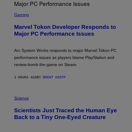
G
A
S
M
C
Gaming
E
R
S
E
Marvel Tokon Developer Responds to
E
N
Major PC Performance Issues
S
H
O
T
Arc System Works responds to major Marvel Tokon PC
:
performance issues as players blame PlayStation and
P
L
review-bomb the game on Steam.
A
Y
S
3 HOURS AGO
BY
BRENT KOEPP
T
A
T
P
I
H
Science
O
O
N
T
,
Scientists Just Traced the Human Eye
O
S
:
T
Back to a Tiny One-Eyed Creature
C
E
S
A
A
M