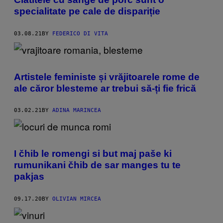
specialitate pe cale de dispariție
03.08.21
BY
FEDERICO DI VITA
Artistele feministe și vrăjitoarele rome de
ale căror blesteme ar trebui să-ți fie frică
03.02.21
BY
ADINA MARINCEA
I čhib le romengi si but maj paše ki
rumunikani čhib de sar manges tu te
pakjas
09.17.20
BY
OLIVIAN MIRCEA