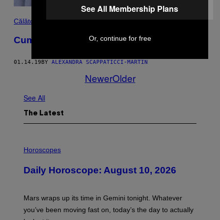
See All Membership Plans
Călătorii
Or, continue for free
Cum arată o ceremonie a druizilor în 2019
01.14.19
BY
ALEXANDRA SCAPPATICCI-MARTIN
Newer
Older
See All
The Latest
I
L
Horoscopes
L
U
Daily Horoscope: August 10, 2026
S
T
R
A
Mars wraps up its time in Gemini tonight. Whatever
T
I
you’ve been moving fast on, today’s the day to actually
O