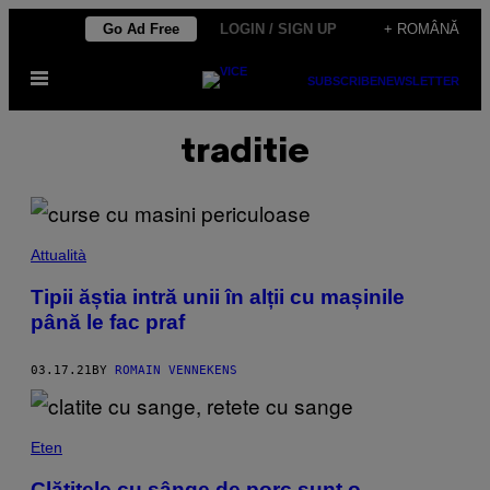
Skip
Go Ad Free
LOGIN / SIGN UP
+ ROMÂNĂ
to
Open
content
SUBSCRIBE
NEWSLETTER
Menu
traditie
Attualità
Tipii ăștia intră unii în alții cu mașinile
până le fac praf
03.17.21
BY
ROMAIN VENNEKENS
Eten
Clătitele cu sânge de porc sunt o