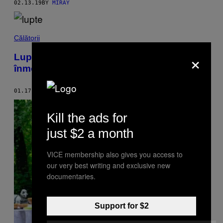
02.13.19
BY
MIRAY
Călătorii
×
Luptele brutale între bivoli de la
înmormântările din Indonezia
01.17.19
BY
IQBAL LUBIS
Kill the ads for
just $2 a month
VICE membership also gives you access to
our very best writing and exclusive new
documentaries.
Support for $2