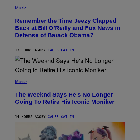
(
Z
P
Music
/
H
W
O
I
Remember the Time Jeezy Clapped
T
R
O
Back at Bill O’Reilly and Fox News in
E
B
I
Defense of Barack Obama?
Y
M
T
A
I
G
M
13 HOURS AGO
BY
CALEB CATLIN
E
M
)
O
S
E
N
(
F
P
Music
E
H
L
O
D
The Weeknd Says He’s No Longer
T
E
O
Going To Retire His Iconic Moniker
R
B
/
Y
G
P
E
14 HOURS AGO
BY
CALEB CATLIN
E
T
D
T
R
Y
O
I
B
M