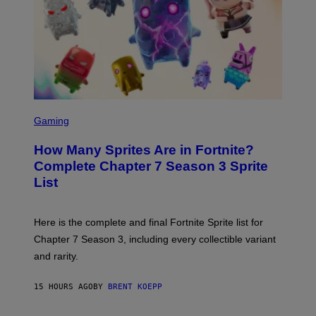
E
A
C
G
E
E
R
S
R
)
A
/
G
E
T
S
T
C
Gaming
Y
R
I
E
M
How Many Sprites Are in Fortnite?
E
A
N
G
Complete Chapter 7 Season 3 Sprite
S
E
List
H
S
O
F
T
O
:
R
Here is the complete and final Fortnite Sprite list for
E
L
P
I
Chapter 7 Season 3, including every collectible variant
I
V
and rarity.
C
E
G
N
A
A
15 HOURS AGO
BY
BRENT KOEPP
M
T
E
I
S
O