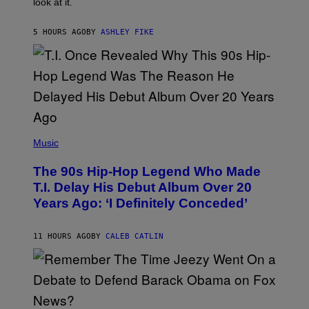
look at it.
N
B
Y
5 HOURS AGO
BY
ASHLEY FIKE
R
E
E
S
A
.
(
P
Music
H
O
The 90s Hip-Hop Legend Who Made
T
O
T.I. Delay His Debut Album Over 20
B
Years Ago: ‘I Definitely Conceded’
Y
J
O
H
11 HOURS AGO
BY
CALEB CATLIN
N
N
Y
N
U
N
E