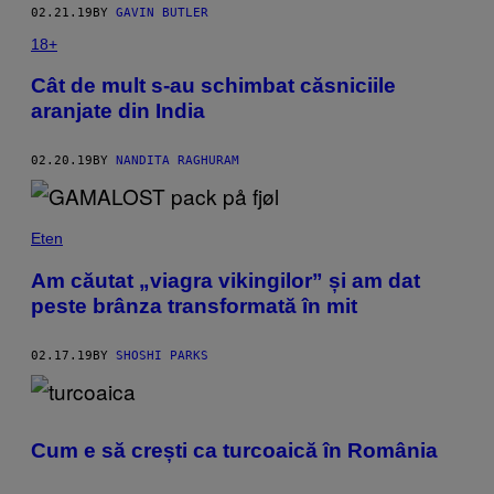
02.21.19
BY
GAVIN BUTLER
18+
Cât de mult s-au schimbat căsniciile
aranjate din India
02.20.19
BY
NANDITA RAGHURAM
Eten
Am căutat „viagra vikingilor” și am dat
peste brânza transformată în mit
02.17.19
BY
SHOSHI PARKS
Cum e să crești ca turcoaică în România