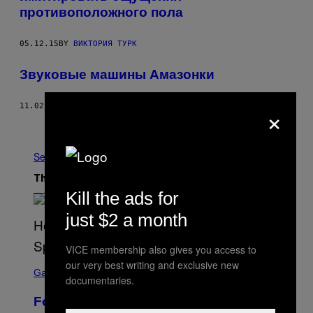
противоположного пола
05.12.15
BY
ВИКТОРИЯ ТУРК
Звуковые машины Амазонки
×
11.02.12
BY
VICE STAFF
Older
See All
The Latest
Kill the ads for
just $2 a month
VICE membership also gives you access to
S
our very best writing and exclusive new
C
Gaming
documentaries.
R
E
Fortnite Gem Hours Start Time: Power
E