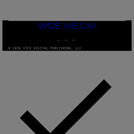
S
Y
)
I
M
A
G
E
VICE
S
MEDIA
)
INSTAGRAM
TIKTOK
YOUTUBE
© 2026 VICE DIGITAL PUBLISHING, LLC