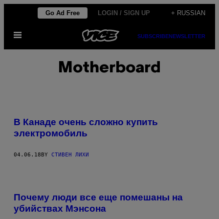
Skip
Go Ad Free
LOGIN / SIGN UP
+ RUSSIAN
to
Open
content
SUBSCRIBE
NEWSLETTER
Menu
Motherboard
В Канаде очень сложно купить
электромобиль
04.06.18
BY
СТИВЕН ЛИХИ
Почему люди все еще помешаны на
убийствах Мэнсона