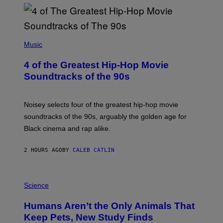
(
P
Music
H
O
4 of the Greatest Hip-Hop Movie
T
O
Soundtracks of the 90s
B
Y
P
O
Noisey selects four of the greatest hip-hop movie
O
soundtracks of the 90s, arguably the golden age for
L
A
Black cinema and rap alike.
R
N
A
2 HOURS AGO
BY
CALEB CATLIN
L
/
G
P
A
H
Science
R
O
C
T
I
Humans Aren’t the Only Animals That
O
A
:
/
Keep Pets, New Study Finds
I
P