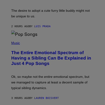
J
I
D
C
E
O
The desire to adopt a cute furry little buddy might not
M
T
be unique to us.
A
/
/
G
G
A
2 HOURS AGO
BY
LUIS PRADA
E
M
T
M
T
A
Y
-
(
I
R
P
Music
M
A
H
A
P
O
The Entire Emotional Spectrum of
G
H
T
E
O
O
Having a Sibling Can Be Explained in
S
V
B
Just 4 Pop Songs
I
Y
A
J
G
O
E
H
Ok, so maybe not the
entire
emotional spectrum, but
T
A
T
L
we managed to capture at least a decent sample of
Y
E
I
typical sibling dynamics.
/
M
G
A
E
G
3 HOURS AGO
BY
LAUREN BOISVERT
T
E
T