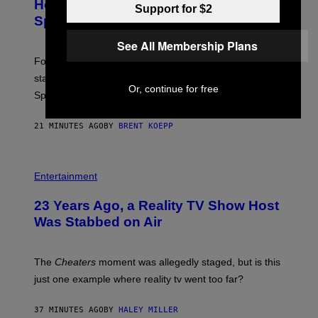
N
Hour Today Schedule and Featured
Support for $2
S
Sprites
H
O
See All Membership Plans
T
:
Fortnite Gem Hours is today. Here are the Power Hour
E
P
start times, full schedule, rewards, and featured Gem
I
Or, continue for free
Sprites for August 8.
C
G
A
21 MINUTES AGO
BY
BRENT KOEPP
M
E
S
Entertainment
23 Years Ago, a Reality TV Show Host
Was Stabbed on Air
The
Cheaters
moment was allegedly staged, but is this
just one example where reality tv went too far?
37 MINUTES AGO
BY
HALEY MILLER