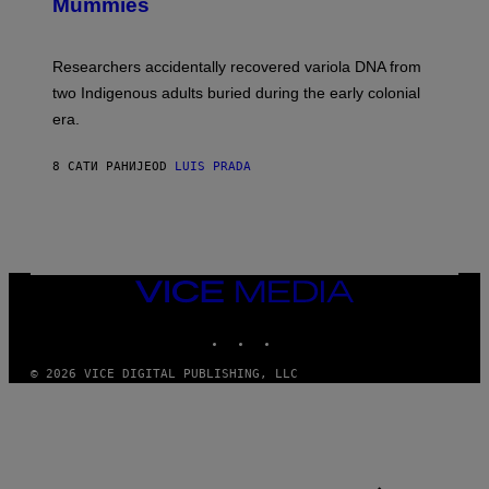
I
Mummies
U
M
C
A
H
G
O
Researchers accidentally recovered variola DNA from
E
L
S
D
two Indigenous adults buried during the early colonial
E
era.
R
C
H
8 САТИ РАНИЈЕ
OD
LUIS PRADA
I
L
E
A
N
M
U
M
VICE
M
MEDIA
Y
INSTAGRAM
TIKTOK
YOUTUBE
T
H
A
© 2026 VICE DIGITAL PUBLISHING, LLC
N
T
H
O
S
E
I