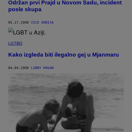
Održan prvi Prajd u Novom Sadu, incident
posle skupa
05.17.19
OD
VICE SRBIJA
LGTBQ
Kako izgleda biti ilegalno gej u Mjanmaru
04.04.19
OD
LIBBY HOGAN