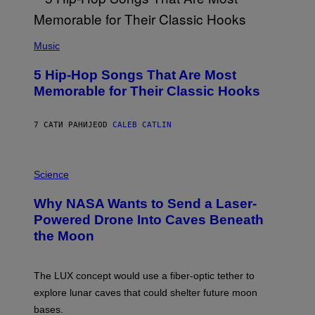
E
E
S
(
A
P
Music
H
O
5 Hip-Hop Songs That Are Most
T
O
Memorable for Their Classic Hooks
B
Y
S
7 САТИ РАНИЈЕ
OD
CALEB CATLIN
T
E
V
E
P
G
H
Science
R
O
A
T
Why NASA Wants to Send a Laser-
N
O
I
:
Powered Drone Into Caves Beneath
T
N
the Moon
Z
A
/
S
W
A
I
;
The LUX concept would use a fiber-optic tether to
R
D
E
R
explore lunar caves that could shelter future moon
I
P
M
bases.
I