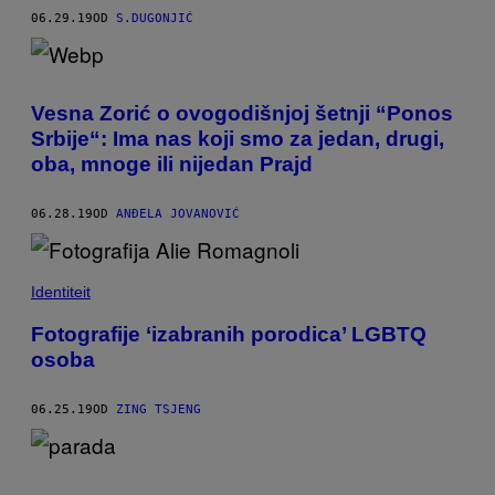
06.29.19
OD
S.DUGONJIĆ
Vesna Zorić o ovogodišnjoj šetnji “Ponos
Srbije“: Ima nas koji smo za jedan, drugi,
oba, mnoge ili nijedan Prajd
06.28.19
OD
ANĐELA JOVANOVIĆ
Identiteit
Fotografije ‘izabranih porodica’ LGBTQ
osoba
06.25.19
OD
ZING TSJENG