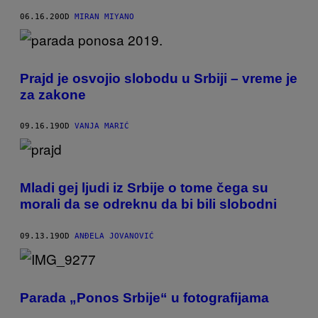
06.16.20
OD
MIRAN MIYANO
Prajd je osvojio slobodu u Srbiji – vreme je
za zakone
09.16.19
OD
VANJA MARIĆ
Mladi gej ljudi iz Srbije o tome čega su
morali da se odreknu da bi bili slobodni
09.13.19
OD
ANĐELA JOVANOVIĆ
Parada „Ponos Srbije“ u fotografijama