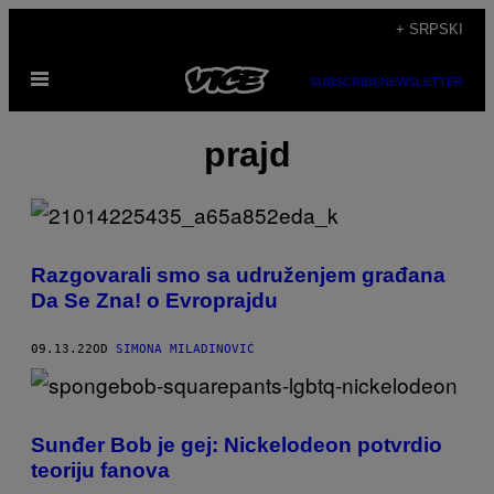
Скочи
+ SRPSKI
на
Otvori
садржај
SUBSCRIBE
NEWSLETTER
Meni
prajd
Razgovarali smo sa udruženjem građana
Da Se Zna! o Evroprajdu
09.13.22
OD
SIMONA MILADINOVIĆ
Sunđer Bob je gej: Nickelodeon potvrdio
teoriju fanova