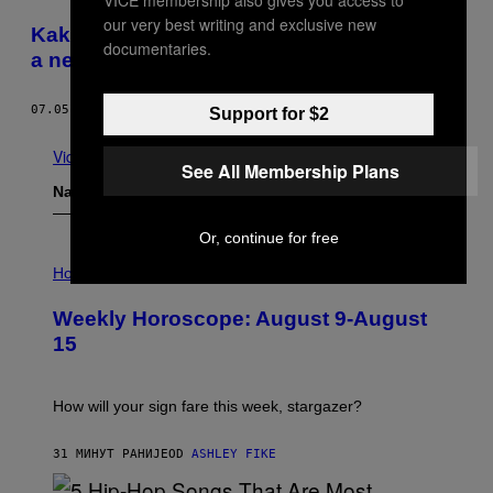
our very best writing and exclusive new
Kako eksperimentisati sa biseksualnošću
documentaries.
a ne biti kreten
07.05.18
OD
SOFIA BARRETT-IBARRIA
Support for $2
Vidi sve
See All Membership Plans
Najnovije
Or, continue for free
I
L
Horoscopes
L
U
Weekly Horoscope: August 9-August
S
T
15
R
A
T
I
How will your sign fare this week, stargazer?
O
N
B
31 МИНУТ РАНИЈЕ
OD
ASHLEY FIKE
Y
R