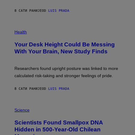
A
X
G
E
E
8 САТИ РАНИЈЕ
OD
LUIS PRADA
L
)
/
G
E
P
T
H
Health
T
O
Y
T
I
Your Desk Height Could Be Messing
O
M
:
With Your Brain, New Study Finds
A
B
G
A
E
T
S
U
Researchers found upright posture was linked to more
H
calculated risk-taking and stronger feelings of pride.
A
N
T
8 САТИ РАНИЈЕ
OD
LUIS PRADA
O
K
E
R
A
/
M
Science
G
U
E
C
Scientists Found Smallpox DNA
T
H
T
,
Hidden in 500-Year-Old Chilean
Y
M