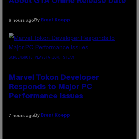
About GTA Online Release Date
By
6 hours ago
Brent Koepp
SCREENSHOT: PLAYSTATION, STEAM
Marvel Tokon Developer
Responds to Major PC
Performance Issues
By
7 hours ago
Brent Koepp