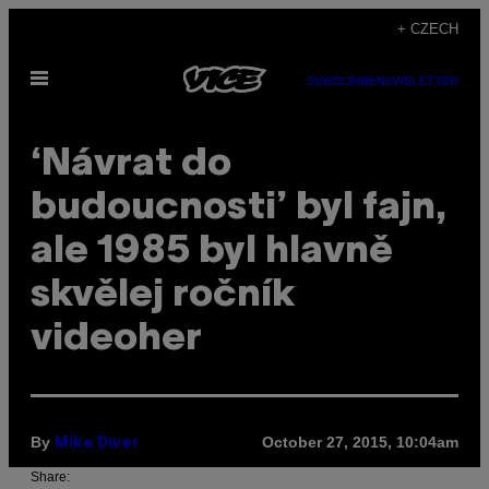
Skip
+ CZECH
to
Open
content
SUBSCRIBE
NEWSLETTER
Menu
‘Návrat do
budoucnosti’ byl fajn,
ale 1985 byl hlavně
skvělej ročník
videoher
By
October 27, 2015, 10:04am
Mike Diver
Share: