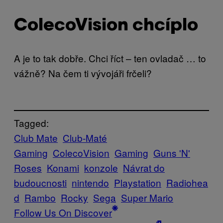
ColecoVision chcíplo
A je to tak dobře. Chci říct – ten ovladač … to
vážně? Na čem ti vývojáři frčeli?
Tagged:
Club Mate
Club-Maté
Gaming
ColecoVision
Gaming
Guns 'N'
Roses
Konami
konzole
Návrat do
budoucnosti
nintendo
Playstation
Radiohea
d
Rambo
Rocky
Sega
Super Mario
Follow Us On Discover