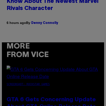
Know About The Newest Marvel
Rivals Character
By
6 hours ago
Denny Connolly
MORE
FROM VICE
SCREENSHOT: ROCKSTAR GAMES
GTA 6 Gets Concerning Update