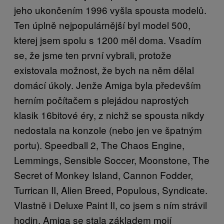
jeho ukončením 1996 vyšla spousta modelů.
Ten úplně nejpopulárnější byl model 500,
kterej jsem spolu s 1200 měl doma. Vsadím
se, že jsme ten první vybrali, protože
existovala možnost, že bych na něm dělal
domácí úkoly. Jenže Amiga byla především
herním počítačem s plejádou naprostých
klasik 16bitové éry, z nichž se spousta nikdy
nedostala na konzole (nebo jen ve špatným
portu). Speedball 2, The Chaos Engine,
Lemmings, Sensible Soccer, Moonstone, The
Secret of Monkey Island, Cannon Fodder,
Turrican II, Alien Breed, Populous, Syndicate.
Vlastně i Deluxe Paint II, co jsem s ním strávil
hodin. Amiga se stala základem mojí