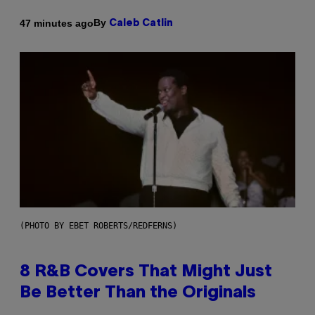
By
47 minutes ago
Caleb Catlin
(PHOTO BY EBET ROBERTS/REDFERNS)
8 R&B Covers That Might Just
Be Better Than the Originals