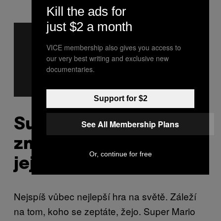
Kill the ads for
just $2 a month
VICE membership also gives you access to
our very best writing and exclusive new
documentaries.
Support for $2
Super Mario Bros
See All Membership Plans
změnili herní svět, jak
Or, continue for free
jej známe
Nejspíš vůbec nejlepší hra na světě. Záleží
na tom, koho se zeptáte, žejo. Super Mario