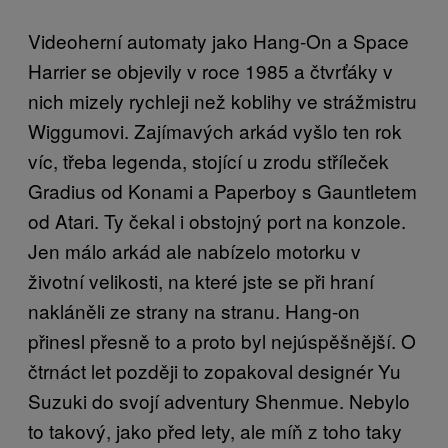
Videoherní automaty jako Hang-On a Space
Harrier se objevily v roce 1985 a čtvrťáky v
nich mizely rychleji než koblihy ve strážmistru
Wiggumovi. Zajímavých arkád vyšlo ten rok
víc, třeba legenda, stojící u zrodu stříleček
Gradius od Konami a Paperboy s Gauntletem
od Atari. Ty čekal i obstojný port na konzole.
Jen málo arkád ale nabízelo motorku v
životní velikosti, na které jste se při hraní
nakláněli ze strany na stranu. Hang-on
přinesl přesně to a proto byl nejúspěšnější. O
čtrnáct let později to zopakoval designér Yu
Suzuki do svojí adventury Shenmue. Nebylo
to takový, jako před lety, ale míň z toho taky