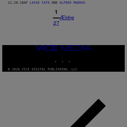
11.29.18
AF
LASSE CATO
AND
ALFRED MADDOX
1
Ældre
27
VICE
MEDIA
INSTAGRAM
TIKTOK
YOUTUBE
© 2026 VICE DIGITAL PUBLISHING, LLC