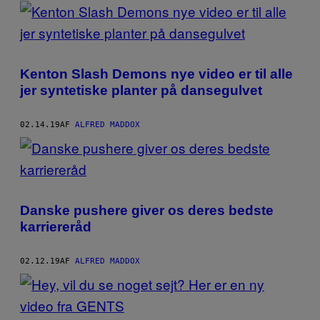
POSTS
BY
THIS
Kenton Slash Demons nye video er til alle
AUTHOR
jer syntetiske planter på dansegulvet
02.14.19
AF
ALFRED MADDOX
Danske pushere giver os deres bedste
karriereråd
02.12.19
AF
ALFRED MADDOX