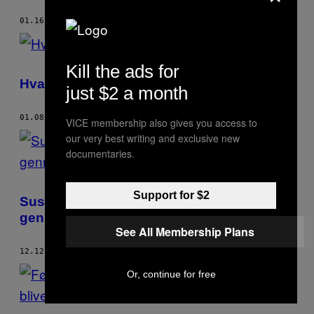
01.16.19
AF
ALFRED MADDOX
Kill the ads for
Hvad er der galt med Lillebittebock?
just $2 a month
01.08.19
AF
ALFRED MADDOX
VICE membership also gives you access to
our very best writing and exclusive new
documentaries.
Support for $2
Suspekt, Avicii og Kim Larsen: 2018 set
gennem folk, Guf har svinet til på Twitter
See All Membership Plans
12.12.18
AF
ALFRED MADDOX
Or, continue for free