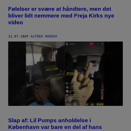
Følelser er svære at håndtere, men det
bliver lidt nemmere med Freja Kirks nye
video
12.07.18
AF
ALFRED MADDOX
Slap af: Lil Pumps anholdelse i
København var bare en del af hans