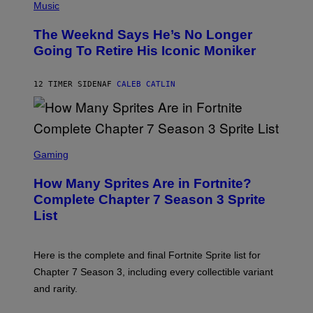
P
Music
E
H
L
O
D
The Weeknd Says He’s No Longer
T
E
O
Going To Retire His Iconic Moniker
R
B
/
Y
G
P
E
12 TIMER SIDEN
AF
CALEB CATLIN
E
T
D
T
R
Y
O
I
B
M
E
S
A
C
C
G
Gaming
E
R
E
R
E
S
How Many Sprites Are in Fortnite?
R
E
)
A
N
Complete Chapter 7 Season 3 Sprite
/
S
List
G
H
E
O
T
T
T
:
Here is the complete and final Fortnite Sprite list for
Y
E
I
P
Chapter 7 Season 3, including every collectible variant
M
I
A
and rarity.
C
G
G
E
A