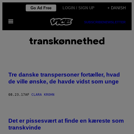
Spring
Go Ad Free
LOGIN / SIGN UP
+ DANISH
til
Åbn
indhold
SUBSCRIBE
NEWSLETTER
Menu
transkønnethed
Tre danske transpersoner fortæller, hvad
de ville ønske, de havde vidst som unge
08.23.17
AF
CLARA KROHN
Det er pissesvært at finde en kæreste som
transkvinde