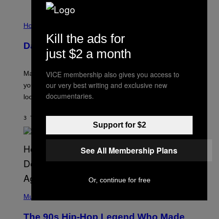
I
L
Horoscopes
L
Kill the ads for
U
Daily Horoscope: August 10, 2026
S
just $2 a month
T
R
A
VICE membership also gives you access to
Mars wraps up its time in Gemini tonight. Whatever
T
I
our very best writing and exclusive new
you’ve been moving fast on, today’s the day to actually
O
documentaries.
look at it.
N
B
Y
3 TIMER SIDEN
AF
ASHLEY FIKE
R
Support for $2
E
E
S
See All Membership Plans
A
.
Or, continue for free
(
P
Music
H
O
The 90s Hip-Hop Legend Who Made
T