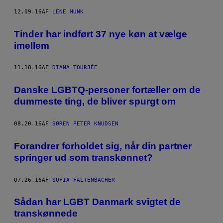
12.09.16
AF
LENE MUNK
Tinder har indført 37 nye køn at vælge
imellem
11.18.16
AF
DIANA TOURJÉE
Danske LGBTQ-personer fortæller om de
dummeste ting, de bliver spurgt om
08.20.16
AF
SØREN PETER KNUDSEN
Forandrer forholdet sig, når din partner
springer ud som transkønnet?
07.26.16
AF
SOFIA FALTENBACHER
Sådan har LGBT Danmark svigtet de
transkønnede