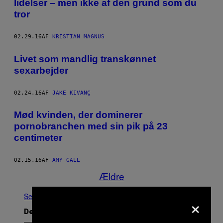
lidelser – men ikke af den grund som du
tror
02.29.16
AF
KRISTIAN MAGNUS
Livet som mandlig transkønnet
sexarbejder
02.24.16
AF
JAKE KIVANÇ
Mød kvinden, der dominerer
pornobranchen med sin pik på 23
centimeter
02.15.16
AF
AMY GALL
Ældre
Se Alle
×
Det nyeste indhold