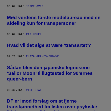
06.02.16
AF
JEPPE ØVIG
Mød verdens første modelbureau med en
afdeling kun for transpersoner
05.02.16
AF
PIP USHER
Hvad vil det sige at være ‘transartet’?
04.20.16
AF
ELIZA GRAVES-BROWNE
Sådan blev den japanske tegneserie
‘Sailor Moon’ tilflugtssted for 90’ernes
queer-børn
03.30.16
AF
VICE STAFF
​DF er imod forslag om at fjerne
transkønnethed fra listen over psykiske