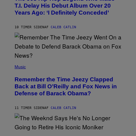
O
T.I. Delay His Debut Album Over 20
B
Years Ago: ‘I Definitely Conceded’
Y
J
O
H
10 TIMER SIDEN
AF
CALEB CATLIN
N
N
Y
N
U
N
E
(
Z
P
Music
/
H
W
O
I
Remember the Time Jeezy Clapped
T
R
O
Back at Bill O’Reilly and Fox News in
E
B
I
Defense of Barack Obama?
Y
M
T
A
I
G
M
11 TIMER SIDEN
AF
CALEB CATLIN
E
M
)
O
S
E
N
(
F