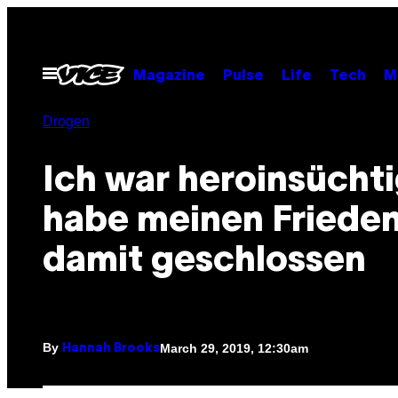
Skip
to
content
Open
Magazine
Pulse
Life
Tech
M
Menu
Drogen
Ich war heroinsücht
habe meinen Friede
damit geschlossen
By
March 29, 2019, 12:30am
Hannah Brooks