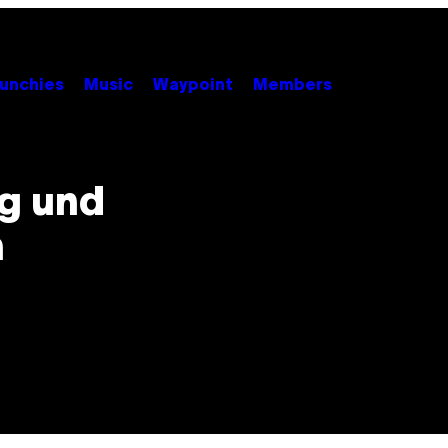
unchies
Music
Waypoint
Members
ig und
n