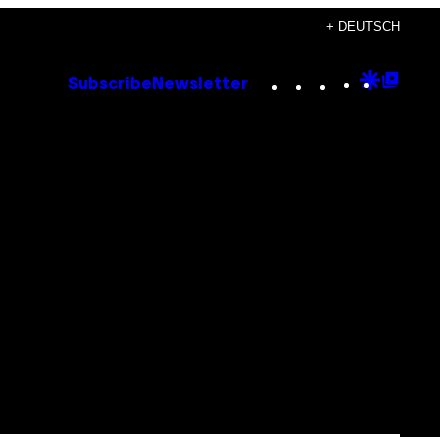
+ DEUTSCH
Instagram
TikTok
YouTube
Google
Goog
Subscribe
Newsletter
Discove
Top
Posts