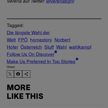
Verena auf Twitter:
@verenabgnr
Tagged:
Die längste Wahl der
Welt
FPÖ
homestory
Norbert
Hofer
Österreich
Stuff
Wahl
wahlkampf
Follow Us On Discover
Make Us Preferred In Top Stories
Share:
MORE
LIKE THIS