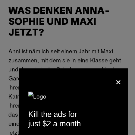
WAS DENKEN ANNA-
SOPHIE UND MAXI
JETZT?
Anni ist nämlich seit einem Jahr mit Maxi
zusammen, mit dem sie in eine Klasse geht
und den sie in der Schule manchmal in der
×
Garderobe trifft. Verena Hofer ist mit Maxi—
ihrem “zukünftigen Schwiegersohn”, wie
Katrin Lampe ihn nennt—sehr zufrieden und
ihrem Gesichtsausdruck nach zu urteilen, der
Kill the ads for
das ganze Interview über wirkt, als hätte sie
just $2 a month
eine ganze Zwiebel in der Backe,denkt sie
jetzt schon an den Tagebucheintrag, den ihre