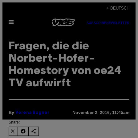
Skip
+ DEUTSCH
to
Open
content
SUBSCRIBE
NEWSLETTER
Menu
Fragen, die die
Norbert-Hofer-
Homestory von oe24
TV aufwirft
By
November 2, 2016, 11:45am
Verena Bogner
Share: