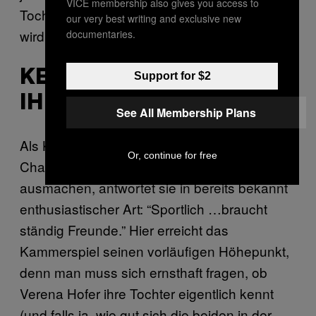
VICE membership also gives you access to
Tochter Anni heute noch über sie schreiben
our very best writing and exclusive new
wird.
documentaries.
KENNT VERENA HOFER
Support for $2
IHRE TOCHTER?
See All Membership Plans
Als Katrin Lampe Verena Hofer fragt, welche
Or, continue for free
Charaktereigenschaften ihre Tochter
ausmachen, antwortet sie in bereits bekannt
enthusiastischer Art: “Sportlich …braucht
ständig Freunde.” Hier erreicht das
Kammerspiel seinen vorläufigen Höhepunkt,
denn man muss sich ernsthaft fragen, ob
Verena Hofer ihre Tochter eigentlich kennt
(und falls ja, wie gut sich die beiden in der