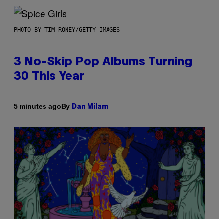
PHOTO BY TIM RONEY/GETTY IMAGES
3 No-Skip Pop Albums Turning
30 This Year
By
5 minutes ago
Dan Milam