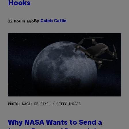
Hooks
By
12 hours ago
Caleb Catlin
PHOTO: NASA; DR PIXEL / GETTY IMAGES
Why NASA Wants to Send a