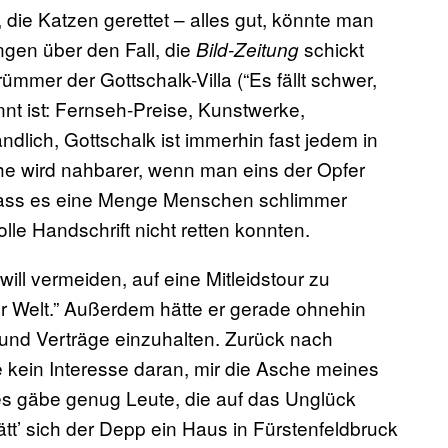
 die Katzen gerettet – alles gut, könnte man
ngen über den Fall, die
schickt
Bild-Zeitung
mmer der Gottschalk-Villa (“Es fällt schwer,
nnt ist: Fernseh-Preise, Kunstwerke,
tändlich, Gottschalk ist immerhin fast jedem in
phe wird nahbarer, wenn man eins der Opfer
 dass es eine Menge Menschen schlimmer
olle Handschrift nicht retten konnten.
ill vermeiden, auf eine Mitleidstour zu
der Welt.” Außerdem hätte er gerade ohnehin
und Verträge einzuhalten. Zurück nach
be kein Interesse daran, mir die Asche meines
 es gäbe genug Leute, die auf das Unglück
tt’ sich der Depp ein Haus in Fürstenfeldbruck