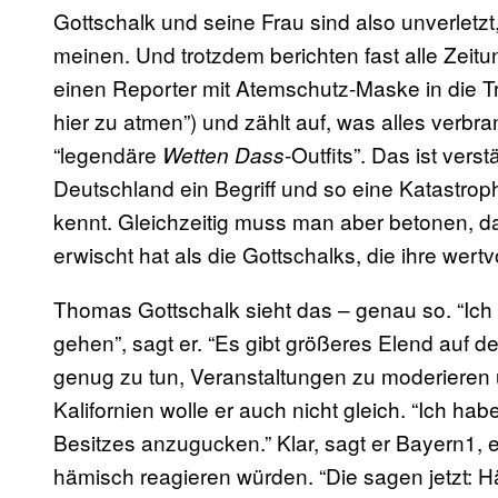
Gottschalk und seine Frau sind also unverletzt,
meinen. Und trotzdem berichten fast alle Zeitu
einen Reporter mit Atemschutz-Maske in die Trü
hier zu atmen”) und zählt auf, was alles verbra
“legendäre
-Outfits”. Das ist vers
Wetten Dass
Deutschland ein Begriff und so eine Katastro
kennt. Gleichzeitig muss man aber betonen,
erwischt hat als die Gottschalks, die ihre wertv
Thomas Gottschalk sieht das – genau so. “Ich w
gehen”, sagt er. “Es gibt größeres Elend auf 
genug zu tun, Veranstaltungen zu moderieren 
Kalifornien wolle er auch nicht gleich. “Ich ha
Besitzes anzugucken.” Klar, sagt er Bayern1,
hämisch reagieren würden. “Die sagen jetzt: Hä