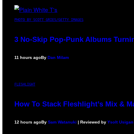
PHOTO BY SCOTT GRIES/GETTY IMAGES
3 No-Skip Pop-Punk Albums Turnin
11 hours ago
By
Dan Milam
FLESHLIGHT
How To Stack Fleshlight’s Mix & 
12 hours ago
By
Sam Watanuki
| Reviewed by
Ysolt Usigan