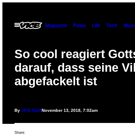
Skip
to
content
Open
Magazine
Pulse
Life
Tech
Munc
Menu
So cool reagiert Got
darauf, dass seine Vi
abgefackelt ist
By
VICE Staff
November 13, 2018, 7:02am
Share: