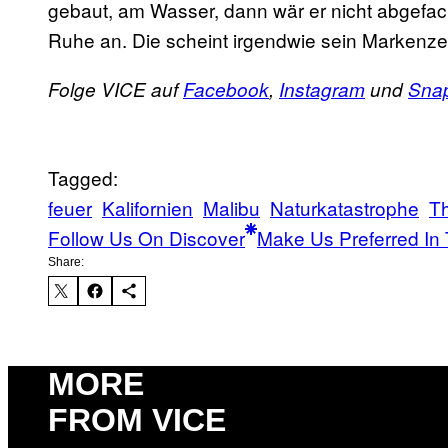
gebaut, am Wasser, dann wär er nicht abgefacke
Ruhe an. Die scheint irgendwie sein Markenze
Folge VICE auf
Facebook
,
Instagram
und
Sna
Tagged:
feuer
Kalifornien
Malibu
Naturkatastrophe
T
Follow Us On Discover
Make Us Preferred In 
Share:
MORE
FROM VICE