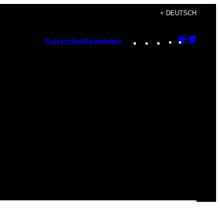
+ DEUTSCH
Instagram
TikTok
YouTube
Google
Googl
Subscribe
Newsletter
Discover
Top
Posts