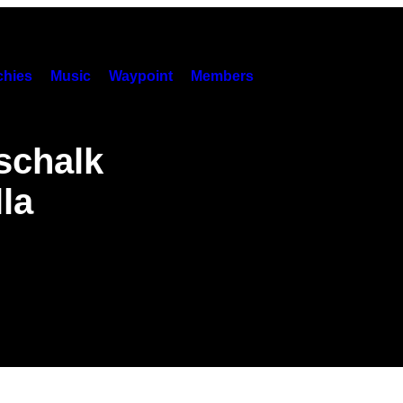
hies
Music
Waypoint
Members
tschalk
lla