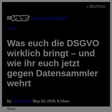
Skip
+ DEUTSCH
to
Open
Subscribe
Newsletter
content
Menu
Tech
Was euch die DSGVO
wirklich bringt – und
wie ihr euch jetzt
gegen Datensammler
wehrt
By
Anna Biselli
May 22, 2018, 8:14am
Share: