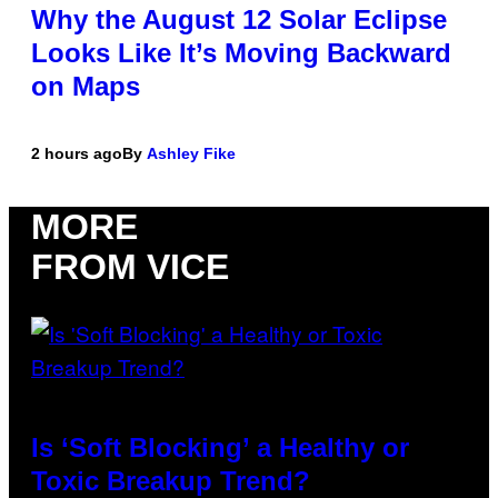
Why the August 12 Solar Eclipse
Looks Like It’s Moving Backward
on Maps
2 hours ago
By
Ashley Fike
MORE
FROM VICE
Is ‘Soft Blocking’ a Healthy or
Toxic Breakup Trend?