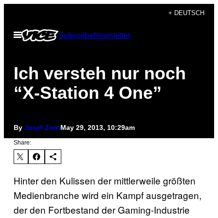
Skip
+ DEUTSCH
to
Open
Subscribe
Newsletter
content
Menu
Ich versteh nur noch
“X-Station 4 One”
By
Josef Zorn
May 29, 2013, 10:29am
Share:
Hinter den Kulissen der mittlerweile größten
Medienbranche wird ein Kampf ausgetragen,
der den Fortbestand der Gaming-Industrie