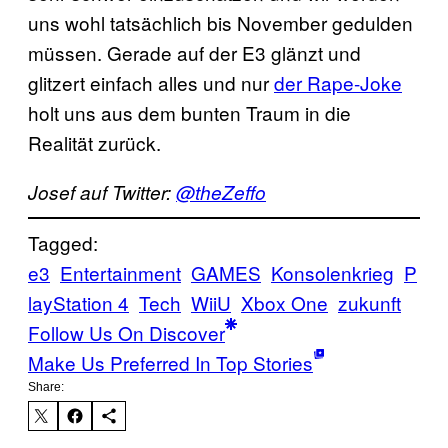
uns wohl tatsächlich bis November gedulden
müssen. Gerade auf der E3 glänzt und
glitzert einfach alles und nur
der Rape-Joke
holt uns aus dem bunten Traum in die
Realität zurück.
Josef auf Twitter:
@theZeffo
Tagged:
e3
Entertainment
GAMES
Konsolenkrieg
P
layStation 4
Tech
WiiU
Xbox One
zukunft
Follow Us On Discover
Make Us Preferred In Top Stories
Share: