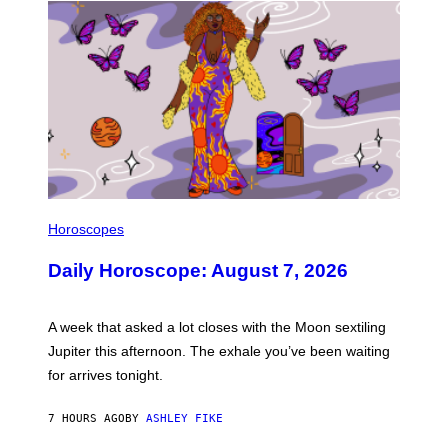
I
L
Horoscopes
L
U
Daily Horoscope: August 7, 2026
S
T
R
A
A week that asked a lot closes with the Moon sextiling
T
I
Jupiter this afternoon. The exhale you’ve been waiting
O
for arrives tonight.
N
B
Y
7 HOURS AGO
BY
ASHLEY FIKE
R
E