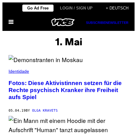
Skip
Go Ad Free
LOGIN / SIGN UP
+ DEUTSCH
to
Open
content
SUBSCRIBE
NEWSLETTER
Menu
1. Mai
Identidade
Fotos: Diese Aktivistinnen setzen für die
Rechte psychisch Kranker ihre Freiheit
aufs Spiel
05.04.19
BY
OLGA KRAVETS