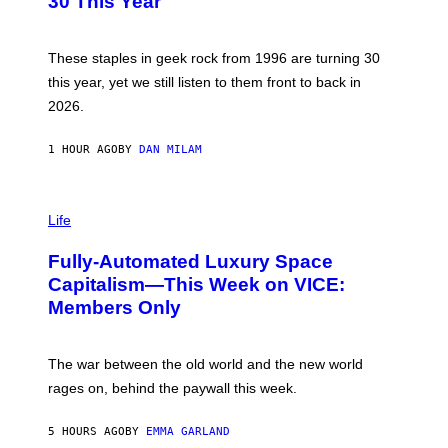
30 This Year
Y
B
O
B
These staples in geek rock from 1996 are turning 30
B
this year, yet we still listen to them front to back in
E
R
2026.
G
/
G
1 HOUR AGO
BY
DAN MILAM
E
T
T
I
Y
M
Life
I
A
M
G
A
Fully-Automated Luxury Space
E
G
:
E
Capitalism—This Week on VICE:
N
S
Members Only
I
C
K
D
The war between the old world and the new world
O
V
rages on, behind the paywall this week.
E
5 HOURS AGO
BY
EMMA GARLAND