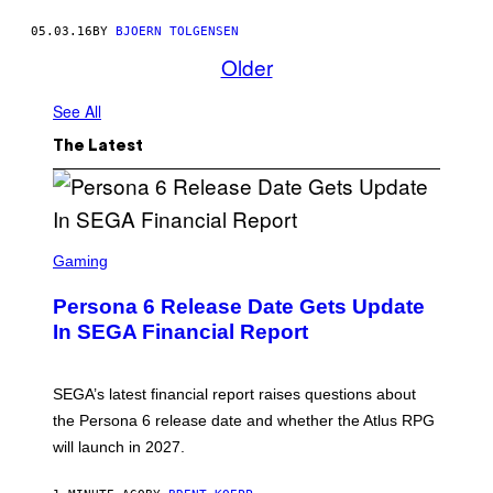
05.03.16
BY
BJOERN TOLGENSEN
Older
See All
The Latest
S
C
Gaming
R
E
Persona 6 Release Date Gets Update
E
N
In SEGA Financial Report
S
H
O
T
SEGA’s latest financial report raises questions about
:
the Persona 6 release date and whether the Atlus RPG
A
T
will launch in 2027.
L
U
S