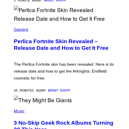
1 MINUTE AGO
BY
BRENT KOEPP
S
C
Gaming
R
E
Perlica Fortnite Skin Revealed –
E
N
Release Date and How to Get It Free
S
H
O
T
The Perlica Fortnite skin has been revealed. Here is its
:
release date and how to get the Arknights: Endfield
E
P
cosmetic for free.
I
C
G
45 MINUTES AGO
BY
BRENT KOEPP
A
M
E
P
S
H
Music
O
T
3 No-Skip Geek Rock Albums Turning
O
B